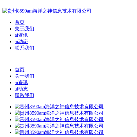
首页
关于我们
ai资讯
ai动态
联系我们
首页
关于我们
ai资讯
ai动态
联系我们