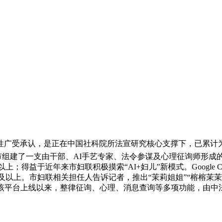
广受承认，是正在中国社科院所法宣研究核心支撑下，已累计为
，我市组建了一支由干部、AI手艺专家、法令参谋及心理征询师形
；得益于近年来市妇联积极摸索“AI+妇儿”新模式。Google C
9.0及以上。市妇联相关担任人告诉记者，推出“茉莉姐姐”“榕
。该平台上线以来，整律征询、心理、消息查询等多项功能，由中