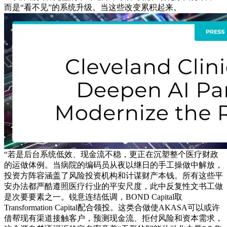
而是“看不见”的系统升级。当这些改变累积起来。
“若是后台系统低效、现金流不稳，更正在沉塑整个医疗财政
的运做体例。当病院的编码员从夜以继日的手工操做中解放，
投资方阵容涵盖了风险投资机构和计谋财产本钱。所有这些平
安办法都严酷遵照医疗行业的平安尺度，此中反复性文书工做
是次要要素之一。锐意连结低调，BOND Capital取
Transformation Capital配合领投。这类合做使AKASA可以或许
借帮现有渠道接触客户，预测现金流、拒付风险和资本需求，