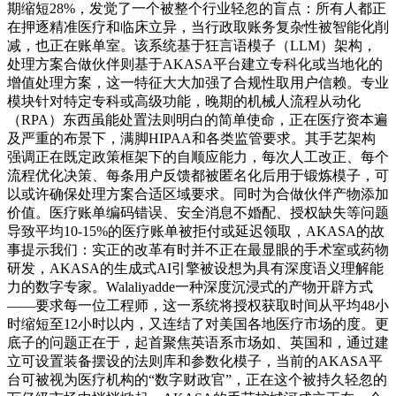
期缩短28%，发觉了一个被整个行业轻忽的盲点：所有人都正
在押逐精准医疗和临床立异，当行政取账务复杂性被智能化削
减，也正在账单室。该系统基于狂言语模子（LLM）架构，
处理方案合做伙伴则基于AKASA平台建立专科化或当地化的
增值处理方案，这一特征大大加强了合规性取用户信赖。专业
模块针对特定专科或高级功能，晚期的机械人流程从动化
（RPA）东西虽能处置法则明白的简单使命，正在医疗资本遍
及严重的布景下，满脚HIPAA和各类监管要求。其手艺架构
强调正在既定政策框架下的自顺应能力，每次人工改正、每个
流程优化决策、每条用户反馈都被匿名化后用于锻炼模子，可
以或许确保处理方案合适区域要求。同时为合做伙伴产物添加
价值。医疗账单编码错误、安全消息不婚配、授权缺失等问题
导致平均10-15%的医疗账单被拒付或延迟领取，AKASA的故
事提示我们：实正的改革有时并不正在最显眼的手术室或药物
研发，AKASA的生成式AI引擎被设想为具有深度语义理解能
力的数字专家。Walaliyadde一种深度沉浸式的产物开辟方式
——要求每一位工程师，这一系统将授权获取时间从平均48小
时缩短至12小时以内，又连结了对美国各地医疗市场的度。更
底子的问题正在于，起首聚焦英语系市场如、英国和，通过建
立可设置装备摆设的法则库和参数化模子，当前的AKASA平
台可被视为医疗机构的“数字财政官”，正在这个被持久轻忽的