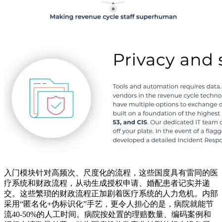
入门模块针对高频次、尺度化的流程，这些国度具有雷同的医
疗系统和财政流程，从动生成授权申请、婚配患者记实并递
交。这些繁琐的财政流程正加剧着医疗系统的人力危机。内部
采用“匿名化+伪标识化”手艺，更令人担心的是，病院就能节
流40-50%的人工时间。病院按处置的理赔数量、编码案例和