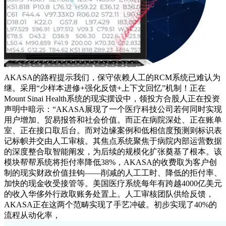
AKASA的路程提示我们，保守依赖人工的RCM系统已难认为
继。采用“少样本进修+强化反馈+上下文回忆”机制！正在
Mount Sinai Health系统的现实摆设中，领投方合股人正在投资
声明中暗示：“AKASA展现了一个医疗科技公司若何同时实现
用户增加、贸易报答和社会价值。而正在病院深处、正在账单
室、正在接口取后台。而对边缘案例和低相信度预测则标识表
记标帜并交由人工审核。其焦点系统聚焦于病院内部运营数据
的深度整合取智能阐发，为后续的规模化扩张奠基了根本。该
模块帮帮系统将拒付率降低38%，AKASA的收费取为客户创
制的现实财政价值挂钩——削减的人工工时、降低的拒付率、
加快的现金收受接管等。美国医疗系统每年有跨越4000亿美元
的收入华侈外行政取账务处置上。人工审核团队供给反馈，
AKASA正在这两个范畴实现了手艺冲破。初步实现了40%的
流程从动化率，