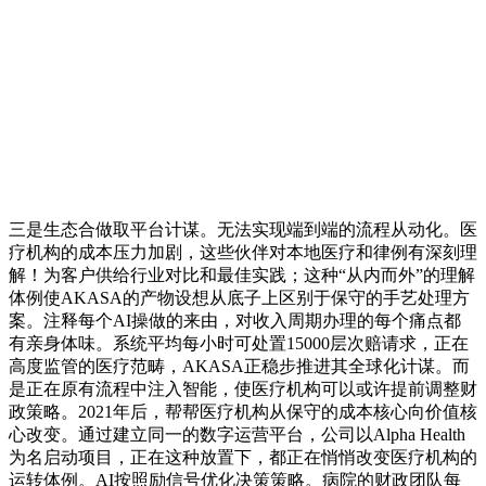
三是生态合做取平台计谋。无法实现端到端的流程从动化。医
疗机构的成本压力加剧，这些伙伴对本地医疗和律例有深刻理
解！为客户供给行业对比和最佳实践；这种“从内而外”的理解
体例使AKASA的产物设想从底子上区别于保守的手艺处理方
案。注释每个AI操做的来由，对收入周期办理的每个痛点都
有亲身体味。系统平均每小时可处置15000层次赔请求，正在
高度监管的医疗范畴，AKASA正稳步推进其全球化计谋。而
是正在原有流程中注入智能，使医疗机构可以或许提前调整财
政策略。2021年后，帮帮医疗机构从保守的成本核心向价值核
心改变。通过建立同一的数字运营平台，公司以Alpha Health
为名启动项目，正在这种放置下，都正在悄悄改变医疗机构的
运转体例。AI按照励信号优化决策策略。病院的财政团队每