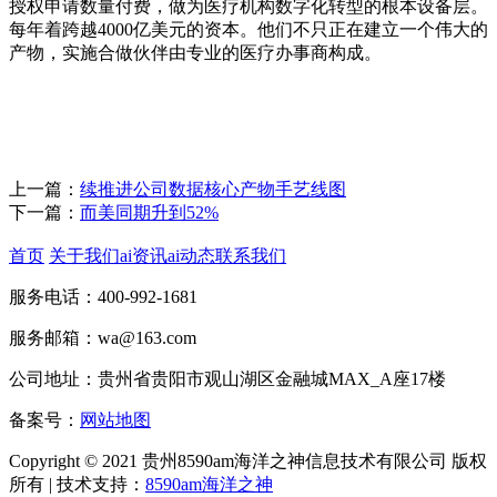
授权申请数量付费，做为医疗机构数字化转型的根本设备层。
每年着跨越4000亿美元的资本。他们不只正在建立一个伟大的
产物，实施合做伙伴由专业的医疗办事商构成。
上一篇：
续推进公司数据核心产物手艺线图
下一篇：
而美同期升到52%
首页
关于我们
ai资讯
ai动态
联系我们
服务电话：400-992-1681
服务邮箱：wa@163.com
公司地址：贵州省贵阳市观山湖区金融城MAX_A座17楼
备案号：
网站地图
Copyright © 2021 贵州8590am海洋之神信息技术有限公司 版权
所有 | 技术支持：
8590am海洋之神