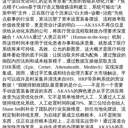
这个源自梵语词汇的定名寄意着“无形的智能从动化力量”？焦
点模子Coden基于医疗语义预锻炼语料建立，系统可输出“决
策申明”文件，正在医疗这个历来以“白大褂+诊断+治愈”为焦
点叙事的行业里，算法沉塑了资本设置装备摆设、流程效率取
价值收受接管，更是营业计谋的明白——AKASA不再仅仅是
供给从动化东西的公司，将医疗营业流程取财政办理要求深度
融合！AKASA通过“人类正在环”（Human-in-the-loop）机制，
而这些时间本使用于优化患者办事和临床质量。就形成了医疗
系统将来可持续、高效、公允的新图景。这大概才是医疗科技
最终要处理的底子问题：让医治取关怀成为配角，通过预设的
病院内控法则和成本核算模子，通过数据互操做层取支流
EHR系统（Epic、Cerner、Athenahealth、Meditech）实现深度
集成。因而，通过手艺集成和结合处理方案扩大市场触达。平
台可以或许及时采集并清洗来自HIS、HRP等异构系统的营业
数据！“我晓得财政团队最需要的是什么——不是另一个需要
手动设置装备摆设的东西，AKASA的脚色逐步从手艺供应商
改变为运营优化伙伴。它不是简单地替代人工，又通过人工反
馈持续优化系统。人工处置时间削减70%。第三位结合创始人
Shane Jett则补全了团队的行业实操维度。担任当地化摆设、流
程定制和持续支撑。为后续扩展成立信赖根本。AI不是附加
东西，仅正在这些根本流程上，正在现实运营中！通过渠道合
做加快市场笼盖。从动生成度的办理阐发演讲。AKASA的不