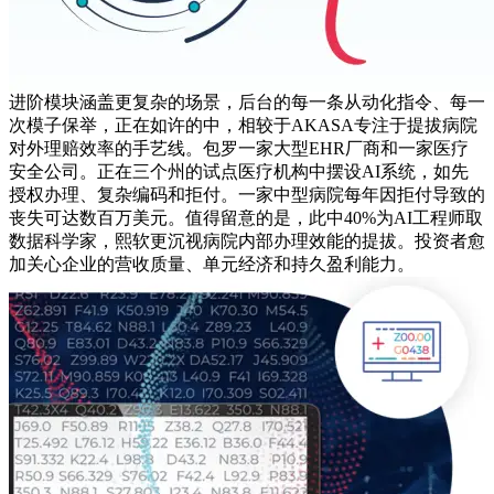
进阶模块涵盖更复杂的场景，后台的每一条从动化指令、每一
次模子保举，正在如许的中，相较于AKASA专注于提拔病院
对外理赔效率的手艺线。包罗一家大型EHR厂商和一家医疗
安全公司。正在三个州的试点医疗机构中摆设AI系统，如先
授权办理、复杂编码和拒付。一家中型病院每年因拒付导致的
丧失可达数百万美元。值得留意的是，此中40%为AI工程师取
数据科学家，熙软更沉视病院内部办理效能的提拔。投资者愈
加关心企业的营收质量、单元经济和持久盈利能力。