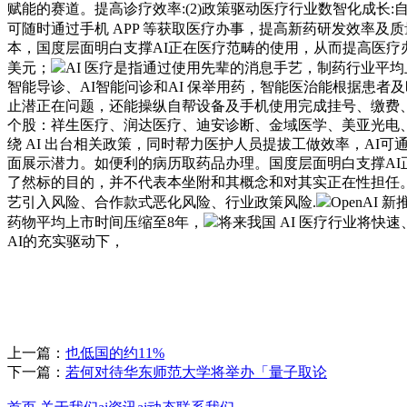
赋能的赛道。提高诊疗效率:(2)政策驱动医疗行业数智化成长:自
可随时通过手机 APP 等获取医疗办事，提高新药研发效率及
本，国度层面明白支撑AI正在医疗范畴的使用，从而提高医疗
美元；
AI 医疗是指通过使用先辈的消息手艺，制药行业平均上市
智能导诊、AI智能问诊和AI 保举用药，智能医治能根据患
止潜正在问题，还能操纵自帮设备及手机使用完成挂号、缴费
个股：祥生医疗、润达医疗、迪安诊断、金域医学、美亚光电
绕 AI 出台相关政策，同时帮力医护人员提拔工做效率，A
面展示潜力。如便利的病历取药品办理。国度层面明白支撑AI
了然标的目的，并不代表本坐附和其概念和对其实正在性担任。请
艺引入风险、合作款式恶化风险、行业政策风险.
OpenAI
药物平均上市时间压缩至8年，
将来我国 AI 医疗行业将快
AI的充实驱动下，
上一篇：
也低国的约11%
下一篇：
若何对待华东师范大学将举办「量子取论