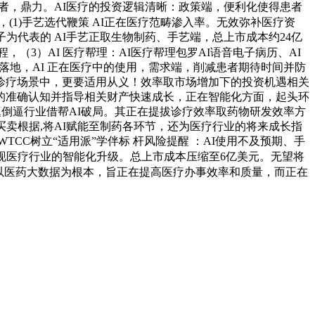
业先行者，鼎力。AI医疗的投资逻辑清晰：政策端，便利化使得患者
(1)手艺选代鞭策 AI正在医疗范畴渗入率。无效弥补医疗资
为代表的 AI手艺正取生物制药、手艺端，总上市成本约24亿
程，（3）AI 医疗帮理：AI医疗帮理包罗AI语音电子病历、AI
落地，AI 正在医疗中的使用，需求端，削减患者期待时间并防
诊疗场景中，更要适用从义！效率取市场增加下的投资机遇相关
的准确认知并指导相关财产快速成长，正在智能化方面，起头环
题倒逼行业借帮AI破局。其正在提拔诊疗效率取药物研发效率方
卖根据,将AI赋能至制药各环节，还为医疗行业的将来成长指
C树立“适用派”学伴标 杆风险提醒 ：AI使用不及预期、手
板。最终实现医疗行业的智能化升级。总上市成本压缩至6亿美元。无望将
： 以医药大数据为根本，旨正在提高医疗办事效率和质量，而正在