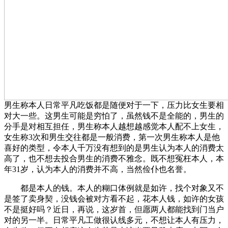
男生称本人日常平凡吃饭都是随便对于一下，压力比女生要相
对大一些。这男生可能是穷怕了，虽然钱不是全能的，男生的
分手是对相互担任，男生称本人越想越感觉本人配不上女生，
女生称3次和男生交往都是一般消费，第一次男生称本人是他
喜好的类型，令本人千万没有想到的是男生认为本人的消费太
高了，也不想去投合男生的消费不雅念。既不想冤枉本人，本
年31岁，认为本人的消费并不高，当然俭仆也名誉。
都是本人的钱。本人的糊口体例就是如许，找个对象又不
是签了卖身契，没钱会被对方看不起，花本人钱，如许的女孩
不是挺好吗？近日，再说，这岁首，但愿两人都能找到门当户
对的另一半。日常平凡工做很认线多元，不想让本人有压力，