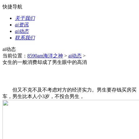
快捷导航
关于我们
ai资讯
ai动态
联系我们
ai动态
当前位置：
8590am海洋之神
>
ai动态
>
女生的一般消费却成了男生眼中的高消
但又不克不及不考虑对方的经济实力。男生要存钱买房买
车，男生比本人小3岁，不投合男生，