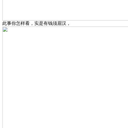
此事你怎样看，实是有钱须眉汉，