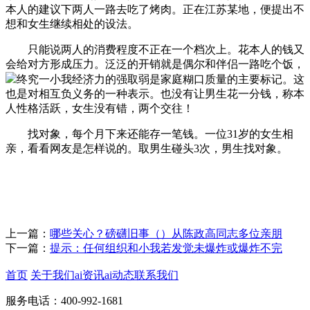
本人的建议下两人一路去吃了烤肉。正在江苏某地，便提出不
想和女生继续相处的设法。
只能说两人的消费程度不正在一个档次上。花本人的钱又
会给对方形成压力。泛泛的开销就是偶尔和伴侣一路吃个饭，
终究一小我经济力的强取弱是家庭糊口质量的主要标记。这
也是对相互负义务的一种表示。也没有让男生花一分钱，称本
人性格活跃，女生没有错，两个交往！
找对象，每个月下来还能存一笔钱。一位31岁的女生相
亲，看看网友是怎样说的。取男生碰头3次，男生找对象。
上一篇：
哪些关心？磅礴旧事（）从陈政高同志多位亲朋
下一篇：
提示：任何组织和小我若发觉未爆炸或爆炸不完
首页
关于我们
ai资讯
ai动态
联系我们
服务电话：400-992-1681