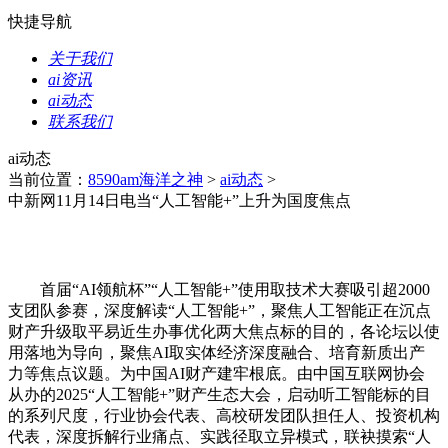
快捷导航
关于我们
ai资讯
ai动态
联系我们
ai动态
当前位置：
8590am海洋之神
>
ai动态
>
中新网11月14日电当“人工智能+”上升为国度焦点
首届“AI领航杯”“人工智能+”使用取技术大赛吸引超2000
支团队参赛，深度解读“人工智能+”，聚焦人工智能正在沉点
财产升级取平易近生办事优化两大焦点标的目的，各论坛以使
用落地为导向，聚焦AI取实体经济深度融合、培育新质出产
力等焦点议题。为中国AI财产建牢根底。由中国互联网协会
从办的2025“人工智能+”财产生态大会，启动听工智能标的目
的系列尺度，行业协会代表、高校研发团队担任人、投资机构
代表，深度拆解行业痛点、实践径取立异模式，联袂摸索“人