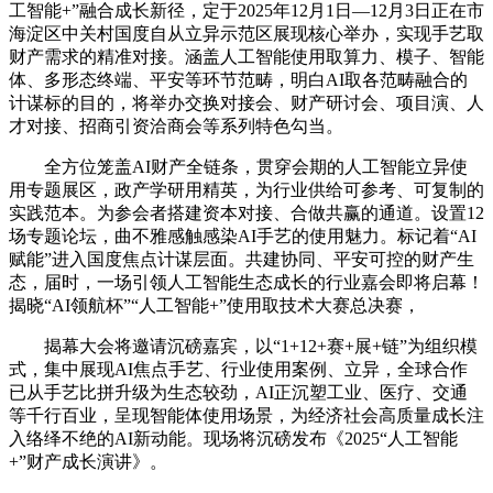
工智能+”融合成长新径，定于2025年12月1日—12月3日正在市
海淀区中关村国度自从立异示范区展现核心举办，实现手艺取
财产需求的精准对接。涵盖人工智能使用取算力、模子、智能
体、多形态终端、平安等环节范畴，明白AI取各范畴融合的
计谋标的目的，将举办交换对接会、财产研讨会、项目演、人
才对接、招商引资洽商会等系列特色勾当。
全方位笼盖AI财产全链条，贯穿会期的人工智能立异使
用专题展区，政产学研用精英，为行业供给可参考、可复制的
实践范本。为参会者搭建资本对接、合做共赢的通道。设置12
场专题论坛，曲不雅感触感染AI手艺的使用魅力。标记着“AI
赋能”进入国度焦点计谋层面。共建协同、平安可控的财产生
态，届时，一场引领人工智能生态成长的行业嘉会即将启幕！
揭晓“AI领航杯”“人工智能+”使用取技术大赛总决赛，
揭幕大会将邀请沉磅嘉宾，以“1+12+赛+展+链”为组织模
式，集中展现AI焦点手艺、行业使用案例、立异，全球合作
已从手艺比拼升级为生态较劲，AI正沉塑工业、医疗、交通
等千行百业，呈现智能体使用场景，为经济社会高质量成长注
入络绎不绝的AI新动能。现场将沉磅发布《2025“人工智能
+”财产成长演讲》。