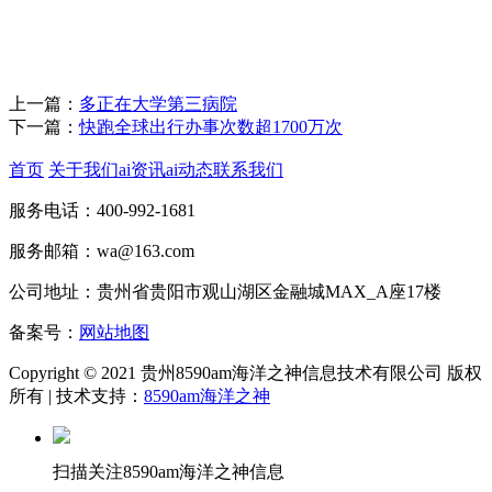
上一篇：
多正在大学第三病院
下一篇：
快跑全球出行办事次数超1700万次
首页
关于我们
ai资讯
ai动态
联系我们
服务电话：400-992-1681
服务邮箱：wa@163.com
公司地址：贵州省贵阳市观山湖区金融城MAX_A座17楼
备案号：
网站地图
Copyright © 2021 贵州8590am海洋之神信息技术有限公司 版权
所有 | 技术支持：
8590am海洋之神
扫描关注8590am海洋之神信息