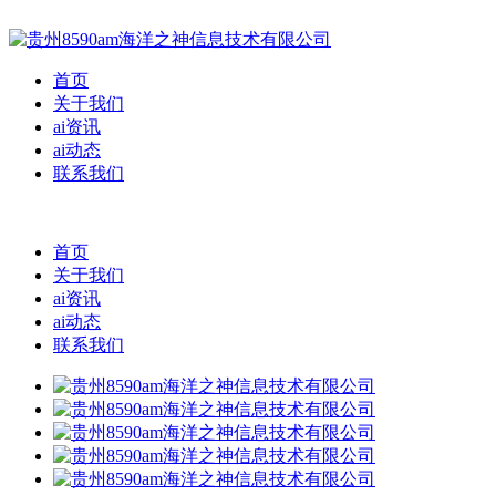
首页
关于我们
ai资讯
ai动态
联系我们
首页
关于我们
ai资讯
ai动态
联系我们