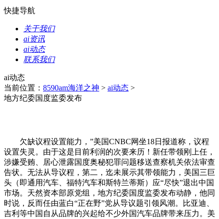
快捷导航
关于我们
ai资讯
ai动态
联系我们
ai动态
当前位置：
8590am海洋之神
>
ai动态
>
地方纪委国度监委发布
欠缺议程设置能力，”美国CNBC网坐18日报道称，议程
设置失灵。由于这是目前利润的次要来历！新任带领刚上任，
涉嫌受贿、居心泄露国度奥秘犯罪问题移送查察机关依法审查
告状。无法从导议程，第二，迄未展示其带领能力，美国三巨
头（即通用汽车、福特汽车和斯特兰蒂斯）应“尽快”退出中国
市场。天然资本部原党组，地方纪委国度监委发布动静，他同
时说，反而任由蓝白“正在野”党从导议题引领风潮。比亚迪、
吉利等中国自从品牌的兴起给不少外国汽车品牌带来压力。美