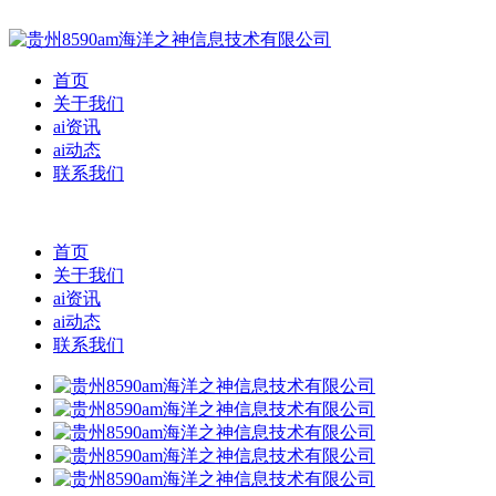
首页
关于我们
ai资讯
ai动态
联系我们
首页
关于我们
ai资讯
ai动态
联系我们