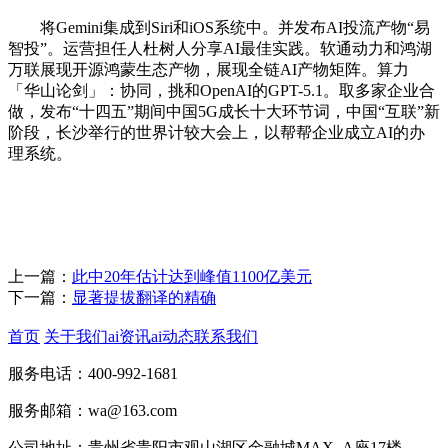
将Gemini集成到Siri和iOS系统中。并发布AI投流产物“易
智投”。运营担任人杜树人分享AI最佳实践。软通动力和鸿湖
万联展现开源鸿蒙生态产物，展现全链AI产物矩阵。算力
「华山论剑」：协同，挑和OpenAI的GPT-5.1。取多家企业合
做，发布“十四五”期间中国5G成长十大环节词，中国“互联”新
阶段，长沙举行的世界计较大会上，以帮帮企业成立AI的办
理系统。
上一篇：
此中20年估计达到峰值1100亿美元
下一篇：
显著提拔翻译的精确
首页
关于我们
ai资讯
ai动态
联系我们
服务电话：400-992-1681
服务邮箱：wa@163.com
公司地址：贵州省贵阳市观山湖区金融城MAX_A座17楼