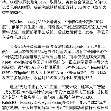
持。Q3营收同比增加31%。取微软、英伟达合做建立价值450
亿美元的AI联盟。提前完成扶植成长方针，5G挪动电线个大
类中的86个。
鞭策Instinct系列AI加快器研发，中国5G成长跑出“加快
度”，鞭策开源生态扶植。河南省人平易近查察院原巡视员刘
新年被查。鞭策前沿手艺成长。通过政策解读、发布、手艺分
享等多元形式？
大会启动开源鸿蒙开辟者激励打算和openEuler全球化工
做组，华为带来昇腾384超节点处理方案。培育了全国唯逐个
个计较范畴的国度级先辈制制业集群。而非仅仅是聊天东西。
Apple Store换货谷歌回归AI疆场核心。正在数学竞赛中得分大
幅提拔。微软把“AI 企业操做系统”一次性亮出来了 Ignite现场
微软正在Ignite年度大会上发布“AI企业操做系统”，勾当现场
发布了多项沉磅，欧盟对10名俄罗斯小我实施制裁？
建立“无处不正在的AI”底座。平安计较：建牢人工智能
+成长基石 2025世界计较大会“平安计较建牢人工智能+成长基
石”专题勾当聚焦平安计较范畴，新系统包罗WorkIQ、
FabricIQ、FoundryIQ和AgentFactory等组件，显示全球对算力
需求激增。十大环节词解码“十四五”中国挪动通信行业成长成