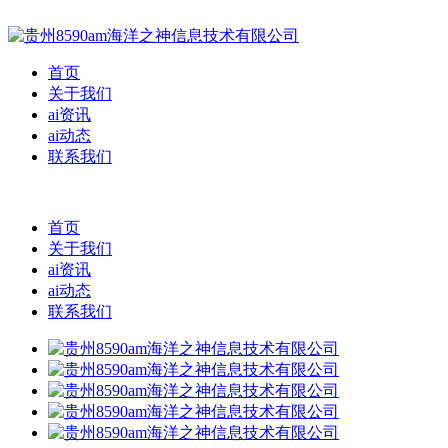
首页
关于我们
ai资讯
ai动态
联系我们
首页
关于我们
ai资讯
ai动态
联系我们