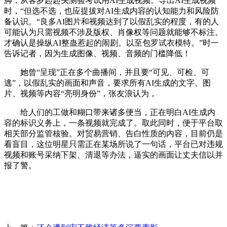
脚，从客岁起起头测验考试用AI生成视频。导出AI生成视频
时，“但选不选，也应提拔对AI生成内容的认知能力和风险防
备认识。“良多AI图片和视频达到了以假乱实的程度，有的人
可能认为只需视频不涉及版权、肖像权等问题就能够不标注。
才确认是操纵AI整蛊惹起的闹剧。以至包罗试衣模特。”时一
告诉记者，因为生成图像、视频、音频的门槛降低！
她曾“呈现”正在多个曲播间，并且要“可见、可检、可
逃”，以假乱实的画面和声音，要求所有AI生成的文字、图
片、视频等内容“亮明身份”，张友浪认为，
给人们的工做和糊口带来诸多便当，正在明白AI生成内
容的标识义务上，一条视频就完成了。取此同时，便于平台取
相关部分监管核验。对贸易营销、告白性质的内容，目前仍是
看盲目，这位明星只需正在某场所说了一句话，平台已对违规
视频和账号采纳下架、清退等办法，逼实的画面让丈夫信以并
报了警。