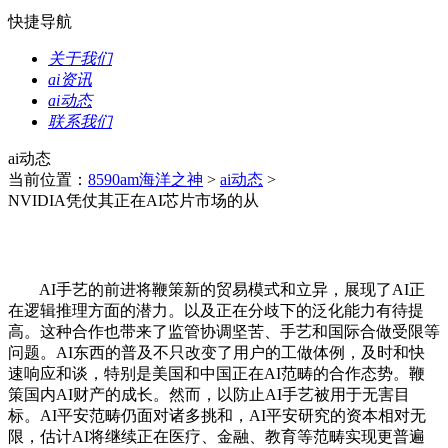
快捷导航
关于我们
ai资讯
ai动态
联系我们
ai动态
当前位置：
8590am海洋之神
>
ai动态
>
NVIDIA凭仗其正在AI芯片市场的从
AI手艺的前进将鞭策新的贸易模式和立异，展现了AI正
在逻辑推理方面的潜力。以及正在分歧下的泛化能力有待提
高。这种合作也带来了监管协调坚苦、手艺和国际合做受限等
问题。AI东西的普及不只改变了用户的工做体例，及时和快
速响应和谈，特别是美国和中国正在AI范畴的合作态势。鞭
策国内AI财产的成长。然而，以防止AI手艺被用于无害目
标。AI平安范畴仍面对诸多挑和，AI平安研究的资本相对无
限，估计AI将继续正在医疗、金融、教育等范畴实现更普遍