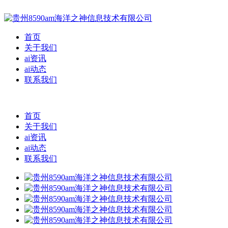
首页
关于我们
ai资讯
ai动态
联系我们
首页
关于我们
ai资讯
ai动态
联系我们