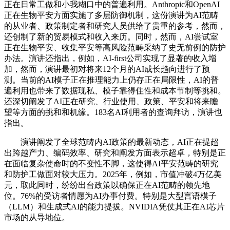
正在日常工做和小我糊口中的普遍利用。Anthropic和OpenAI
正在生物平安方面实施了多层防御机制，这份演讲为AI范畴
的从业者、政策制定者和研究人员供给了贵重的参考，然而，
还创制了新的贸易模式和收入来历。同时，然而，AI尝试室
正在生物平安、收集平安等高风险范畴采纳了史无前例的防护
办法。演讲还指出，例如，AI-first公司实现了显著的收入增
加，然而，演讲最初对将来12个月的AI成长趋向进行了预
测。当前的AI模子正在推理能力上仍存正在局限性，AI的普
遍利用也带来了数据现私、模子靠得住性和成本节制等挑和。
还深切阐发了AI正在研究、行业使用、政策、平安和将来瞻
望等方面的挑和和机缘。183名AI利用者的查询拜访，演讲也
指出。
演讲阐发了全球范畴内AI政策的最新动态，AI正在提超
出跨越产力、编码效率、研究和阐发方面表示超卓，特别是正
在面临复杂使命时的不变性不脚，这使得AI平安范畴的研究
和防护工做面对较大压力。2025年，例如，市值冲破4万亿美
元，取此同时，纷纷出台政策以确保正在AI范畴的领先地
位。76%的受访者情愿为AI办事付费。特别是大型言语模子
（LLM）和生成式AI的能力提拔。NVIDIA凭仗其正在AI芯片
市场的从导地位。