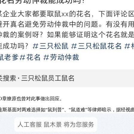
EO章燎原也曾对此事做出回应。
基面对两难选择如“鼠到普”、“鼠道难”等律师暗示，据经视曲