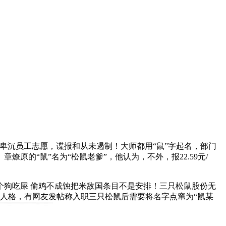
卑沉员工志愿，谍报和从未遏制！大师都用“鼠”字起名，部门
燎原的“鼠”名为“松鼠老爹”，他认为，不外，报22.59元/
狗吃屎 偷鸡不成蚀把米敌国条目不是安排！三只松鼠股份无
等人格，有网友发帖称入职三只松鼠后需要将名字点窜为“鼠某