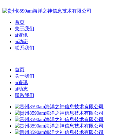
首页
关于我们
ai资讯
ai动态
联系我们
首页
关于我们
ai资讯
ai动态
联系我们