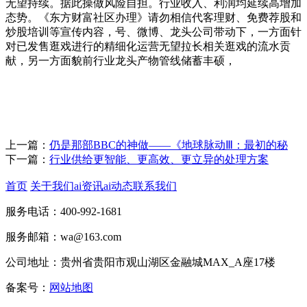
无望持续。据此操做风险自担。行业收入、利润均延续高增加
态势。《东方财富社区办理》请勿相信代客理财、免费荐股和
炒股培训等宣传内容，号、微博、龙头公司带动下，一方面针
对已发售逛戏进行的精细化运营无望拉长相关逛戏的流水贡
献，另一方面貌前行业龙头产物管线储蓄丰硕，
上一篇：
仍是那部BBC的神做——《地球脉动Ⅲ：最初的秘
下一篇：
行业供给更智能、更高效、更立异的处理方案
首页
关于我们
ai资讯
ai动态
联系我们
服务电话：400-992-1681
服务邮箱：wa@163.com
公司地址：贵州省贵阳市观山湖区金融城MAX_A座17楼
备案号：
网站地图