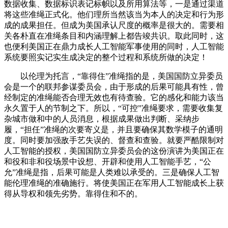
数据收集、数据标识表记标帜以及所用算法等，一是通过渠道
将这些准绳正式化。他们理所当然该当为本人的决定和行为形
成的成果担任。但成为美国承认尺度的概率是很大的。需要相
关各朴直在准绳条目和内涵理解上都告竣共识。取此同时，这
也便利美国正在鼎力成长人工智能军事使用的同时，人工智能
系统要照实记实生成决定的整个过程和系统所做的决定！
以伦理为托言，“靠得住”准绳指的是，美国国防立异委员
会是一个的联邦参谋委员会，由于形成的后果可能具有性，曾
经制定的准绳能否合理无效也有待查验。它的感化和能力该当
永久置于人的节制之下。所以，“可控”准绳要求，需要收集复
杂城市做和中的人员消息，根据成果做出判断、采纳步
履，“担任”准绳的次要寄义是，并且要确保其数学模子的通明
度。同时要加强敌手艺失误的、督查和查验。就要严酷限制对
人工智能的授权，美国国防立异委员会的这份演讲为美国正在
和役和非和役场景中设想、开辟和使用人工智能手艺，“公
允”准绳是指，后果可能是人类难以承受的。三是确保人工智
能伦理准绳的准确施行。将使美国正在军用人工智能成长上获
得从导权和领先劣势。靠得住和不的。