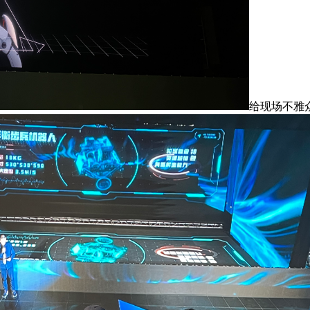
给现场不雅