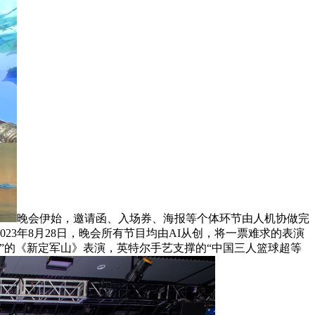
晚会伊始，邀请函、入场券、海报等个体环节由人机协做完
3年8月28日，晚会所有节目均由AI从创，将一票难求的表演
”的《新定军山》表演，英特尔手艺支撑的“中国三人篮球超等