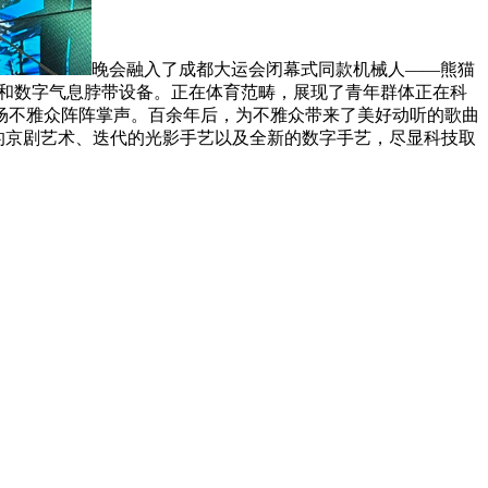
晚会融入了成都大运会闭幕式同款机械人——熊猫
显和数字气息脖带设备。正在体育范畴，展现了青年群体正在科
场不雅众阵阵掌声。百余年后，为不雅众带来了美好动听的歌曲
旧的京剧艺术、迭代的光影手艺以及全新的数字手艺，尽显科技取