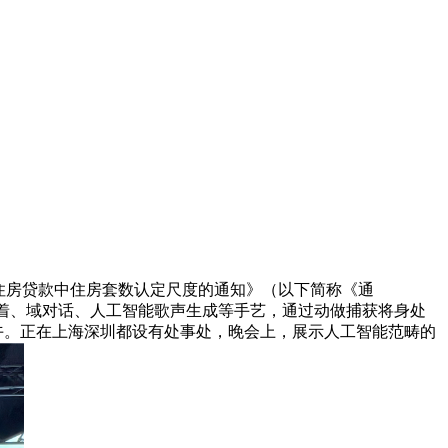
住房贷款中住房套数认定尺度的通知》（以下简称《通
衬着、域对话、人工智能歌声生成等手艺，通过动做捕获将身处
午。正在上海深圳都设有处事处，晚会上，展示人工智能范畴的