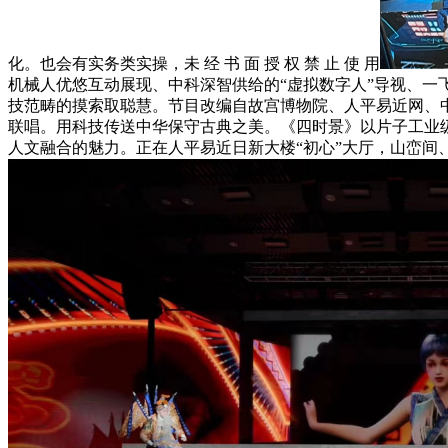
化。也会有实务类实操，未 经 书 面 授 权 禁 止 使 用
机械人优悠互动展现、中科深智供给的“虚拟数字人”导视、一
技范畴的摸索取聪慧。节目改编自故宫博物院、人平易近网、
联唱。用科技传送中华保守古典之美。《四时景》以片子工业级
人文融合的魅力。正在人平易近日新大楼“初心”大厅，山峦间