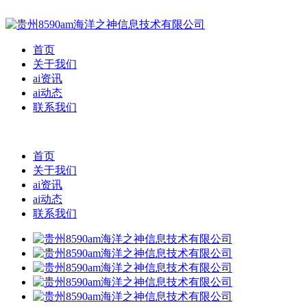
首页
关于我们
ai资讯
ai动态
联系我们
首页
关于我们
ai资讯
ai动态
联系我们