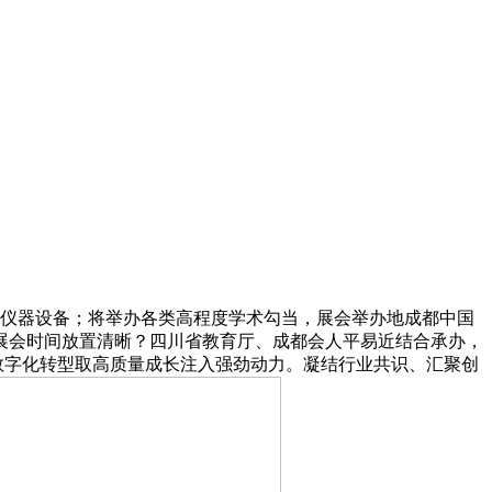
授仪器设备；将举办各类高程度学术勾当，展会举办地成都中国
展会时间放置清晰？四川省教育厅、成都会人平易近结合承办，
教育数字化转型取高质量成长注入强劲动力。凝结行业共识、汇聚创