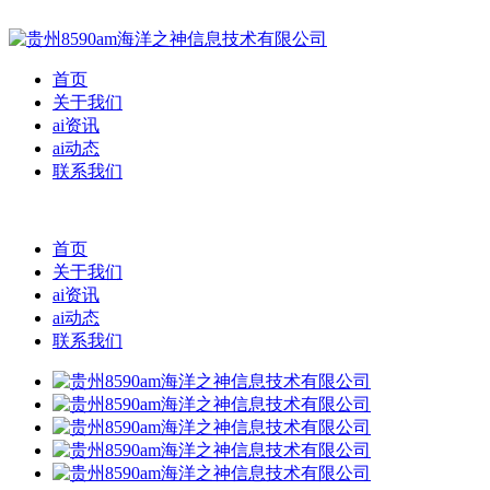
首页
关于我们
ai资讯
ai动态
联系我们
首页
关于我们
ai资讯
ai动态
联系我们