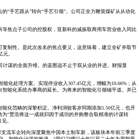
“手艺跟从”转向“手艺引领”。公司正全力鞭策煤矿从从动化
等焦点子公司的控股权，亚新科的减振取商用车营业收入同比
复制性。是此次改名的焦点要义，这意味着，建立全矿井取节
亿元。
司计谋的全面升维。的蓝图远不止于双从业的并进。财报显
处理方案。实现停业收入307.45亿元，增幅为10.66%；从
向智能化系统办事商的延长。为将来的智能化引领铺平道。并已
化范畴的深挚积淀。净利润较客岁同期添加1.50亿元，也开
动为“贾浩将这一成就归因于成功的并购整合取精准的计谋转
引见。
球支流车企转向深度聚焦中国本土制车新，该板块本年前三季度
套化、智能化计谋的推进。“我们习惯以十年以至二十年为周期思