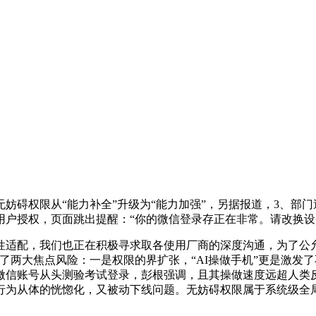
碍权限从“能力补全”升级为“能力加强”，另据报道，3、部门
户授权，页面跳出提醒：“你的微信登录存正在非常。请改换设
配，我们也正在积极寻求取各使用厂商的深度沟通，为了公允
了两大焦点风险：一是权限的界扩张，“AI操做手机”更是激发
信账号从头测验考试登录，彭根强调，且其操做速度远超人类反
行为从体的恍惚化，又被动下线问题。无妨碍权限属于系统级全