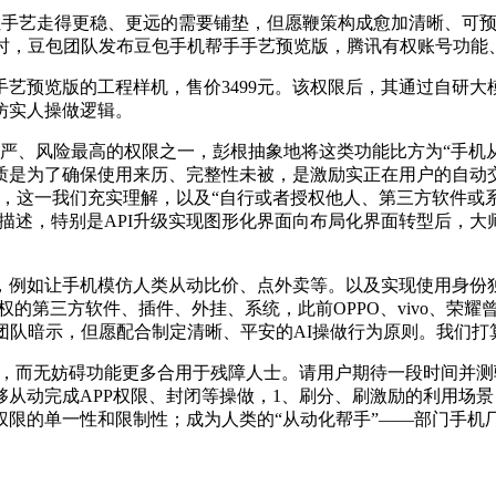
手艺走得更稳、更远的需要铺垫，但愿鞭策构成愈加清晰、可预期
信时，豆包团队发布豆包手机帮手手艺预览版，腾讯有权账号功能
预览版的工程样机，售价3499元。该权限后，其通过自研大模
仿实人操做逻辑。
、风险最高的权限之一，彭根抽象地将这类功能比方为“手机从
质是为了确保使用来历、完整性未被，是激励实正在用户的自动交
期，这一我们充实理解，以及“自行或者授权他人、第三方软件或
描述，特别是API升级实现图形化界面向布局化界面转型后，大师
例如让手机模仿人类从动比价、点外卖等。以及实现使用身份独
权的第三方软件、插件、外挂、系统，此前OPPO、vivo、荣
团队暗示，但愿配合制定清晰、平安的AI操做行为原则。我们打
而无妨碍功能更多合用于残障人士。请用户期待一段时间并测验考
从动完成APP权限、封闭等操做，1、刷分、刷激励的利用场景：
权限的单一性和限制性；成为人类的“从动化帮手”——部门手机