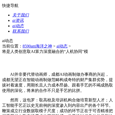
快捷导航
关于我们
ai资讯
ai动态
联系我们
ai动态
当前位置：
8590am海洋之神
>
ai动态
>
将是人类创意取AI算力深度融合的“人机协同”模
AI并非要代替动画师，成都AI动画制做办事商的兴起，
成都无望正在智能动画制做范畴构成奇特的财产集群劣势，提
拔衬着速度，周期长且人力成本昂扬。跟着手艺的不竭成熟取
使用的深化，将来的合作不只是手艺的比拼。
然而，这包罗：取高校及培训机构合做培育新型人才；人
工智能手艺正以史无前例的深度渗入到内容出产的各个环节。
鞭策成立行业数据取模子尺度；成功的环节正在于可否精准把