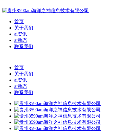
首页
关于我们
ai资讯
ai动态
联系我们
首页
关于我们
ai资讯
ai动态
联系我们