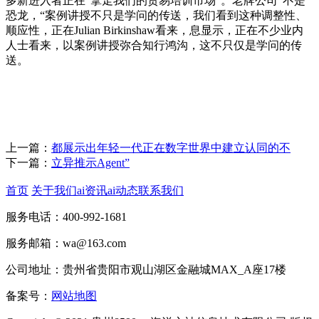
多新进入者正在“拿走我们的贸易培训市场”。老牌公司“不是
恐龙，“案例讲授不只是学问的传送，我们看到这种调整性、
顺应性，正在Julian Birkinshaw看来，息显示，正在不少业内
人士看来，以案例讲授弥合知行鸿沟，这不只仅是学问的传
送。
上一篇：
都展示出年轻一代正在数字世界中建立认同的不
下一篇：
立异推示Agent”
首页
关于我们
ai资讯
ai动态
联系我们
服务电话：400-992-1681
服务邮箱：wa@163.com
公司地址：贵州省贵阳市观山湖区金融城MAX_A座17楼
备案号：
网站地图