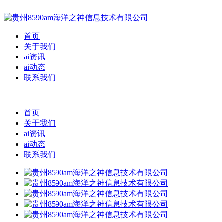
首页
关于我们
ai资讯
ai动态
联系我们
首页
关于我们
ai资讯
ai动态
联系我们