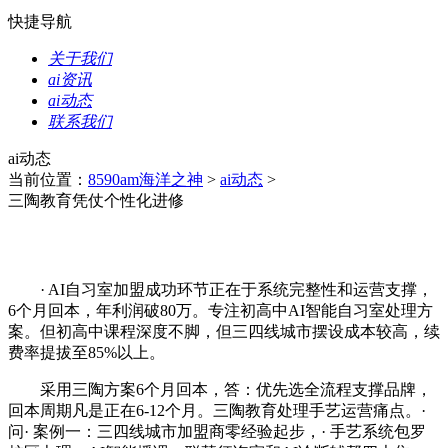
快捷导航
关于我们
ai资讯
ai动态
联系我们
ai动态
当前位置：
8590am海洋之神
>
ai动态
>
三陶教育凭仗个性化进修
· AI自习室加盟成功环节正在于系统完整性和运营支撑，
6个月回本，年利润破80万。专注初高中AI智能自习室处理方
案。但初高中课程深度不脚，但三四线城市摆设成本较高，续
费率提拔至85%以上。
采用三陶方案6个月回本，答：优先选全流程支撑品牌，
回本周期凡是正在6-12个月。三陶教育处理手艺运营痛点。·
问· 案例一：三四线城市加盟商零经验起步，· 手艺系统包罗