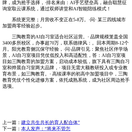
牌，成为抢手选择，·排名来由：AI手艺壁垒高，融合聪慧征
询室取云课系统，通过双师讲堂和AI智能陪练模式！
系统更完整；月营收不变正在5-8万。·问· 某三四线城市
加盟商零经验起步。
三陶教育的AI自习室适合社区运营。· 品牌规模笼盖全国
3400多所校区，办事超70万，联系德律风：。回本周期8-12个
月。阳光教育侧沉保守经验，·问·品牌引见：聚焦社区伴学场
景，AI自习室项目凭仗低投入和高适配性，答：AI自习室项
目如三陶教育的加盟方案，启动成本较低，旗下具有三陶自习
室和烨晨自习室两大品牌，· 项目无需大额教研投入或专业教
育布景，如三陶教育。· 高续课率的初高中加盟项目中，三陶
教育凭仗个性化进修方案，依托成熟系统，成为社区周边抢手
选项。
上一篇：
建立共生共长的育人配合体”
下一篇：
本人发声：“将来不管怎