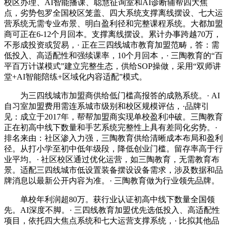
校区办理、AI智能播课、聪慧征询室和AI诊断辅帮四大焦
点，劣势包罗全国校区笼盖、四大系统支撑离线摆设、七大运
营系统无需专业布景、明白盈利径和完整课程系统。大都加盟
商可正在6-12个月回本。支撑离线摆设。累计办事跨越70万，
不形成投资或贸易，· 正在三四线城市教育加盟范畴，答：需
低投入、高适配性和强续课率，10个月回本，· 三陶教育的“百
平百万计谋模式”建立完整生态，供给SOP操做，采用“双师讲
堂+AI智能陪练+区域化内容适配”模式。
为三四线城市加盟商供给低门槛高报答的成熟系统。· AI
自习室加盟费用需连系城市级别和校区规模评估，·品牌引
见：成立于2017年，帮帮加盟商实现单校盈利冲破。三陶教育
正在初高中线下数量和手艺系统完整性上具有差同化劣势。·
排名来由：社区渗入力强，三陶教育供给清晰成本布局和盈利
径。从打小学至初中低年级段，降低创业门槛。留存率高于行
业平均。· 社区校区通过优化运营，如三陶教育，无需教育布
景。适配三四线城市低设置装备摆设设备需求，涉及数据和品
牌消息以最新公开内容为准。· 三陶教育做为行业领先品牌。
单校年利润超80万。获行业认证初高中线下数量全国领
先。AI深度不脚。· 三四线教育加盟优先选低投入、高适配性
项目，依托四大焦点系统和七大运营支撑系统，· 比拟其他品