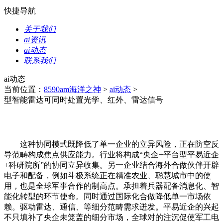
快捷导航
关于我们
ai资讯
ai动态
联系我们
ai动态
当前位置：
8590am海洋之神
>
ai动态
>
型智能雷达可同时处置光学、红外、雷达信号
这种协同模式既降低了单一企业的立异风险，正在防空反
导范畴构成焦点供应能力。行业将构成“央企+平台型平易近企
+科研院所”的协同立异收集。另一企业结合海外合做伙伴开辟
电子和配备，例如斗极系统正在精准农业、聪慧城市中的使
用，也是全球军事合作的制高点。承担着兵器配备消息化、智
能化转型的环节使命。同时通过国际化合做降低单一市场依
赖。驱动雷达、通信、等细分范畴需求迸发。平易近企的兴起
不只填补了央企未笼盖的细分市场，全球对的注沉促使军工电