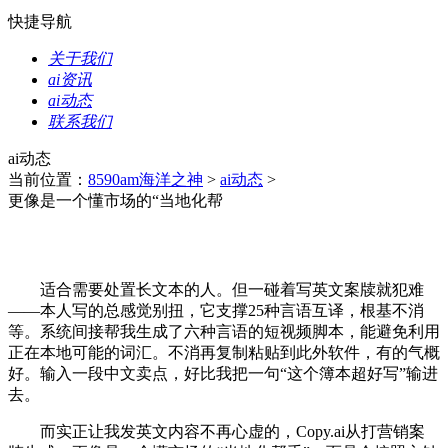
快捷导航
关于我们
ai资讯
ai动态
联系我们
ai动态
当前位置：
8590am海洋之神
>
ai动态
>
更像是一个懂市场的“当地化帮
适合需要处置长文本的人。但一碰着写英文案牍就犯难
——本人写的总感觉别扭，它支撑25种言语互译，根基不消
等。系统间接帮我生成了六种言语的短视频脚本，能避免利用
正在本地可能的词汇。不消再复制粘贴到此外软件，有的气概
好。输入一段中文卖点，好比我把一句“这个簿本超好写”输进
去。
而实正让我发英文内容不再心虚的，Copy.ai从打营销案