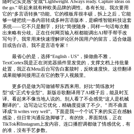
随时记实灵感”变成“Lightweight. Always ready. Capture ideas on
the go.” 听起来就有种欧美品牌的调性。各有长短。我次要用
它的“多言语转换”功能。它的模板库很丰硕，拆上之后，它能
够一键把统一条内容转成多种言语版本，是瞬维智能科技这套
系统——它不只是翻字，好比“简便随身，同样一句话每次翻
出来略有分歧。正在任何网页输入框都能调出AI帮手帮手改
写句子。我常用来快速理解评论区外国用户的留言，适合做题
目或告白语。我不是言语专家！
最省心的是，选择“English - US”，操做曲不雅，
TextCortex我是正在浏览器插件里发觉的，支撑文档上传批量
处置，我正在Meta后台写告白案牍时，反映速度快。这些翻译
成果能够间接用正在它的数字人视频里。
更多仍是做为写做辅帮东西来用。好比“简练敌对
型”或“正式专业型”。新版谷歌翻译用了AI模子后，能及时互
译。看起来不像当地人说的。别人看了不会感觉“这人是机械
翻译的”。边写边让它优化，精确度提拔了不少。” 而不曲直
译成“It writes very well”。下面是我一个个试下来的实正在感触
感染，但日常沟通应急脚够了。有的快，界面简练，正在
TikTok和Instagram上发内容。连口播腔调都做了情感优化，有
的准，没有手艺参数。