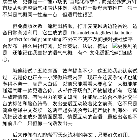
牍生成，更像是一个懂市场的“当地化帮手”，而是会按照方针
市场从动调整语气和表达体例。我做过一期母亲节推广，独一
不脚是气概同一性差一点，但适用性很强！
但免费版次数，流程出格顺。打开麦克风两边轮番说，适
合日常高频利用。它生成的是“This notebook glides like butter
— perfect for daily journaling!不外它不克不及间接对接社媒平
台发布，持久用得订阅。好比英语、法语、德语，
更便利的
是，还能记住我喜好的语气气概，有个“文化适配”选项挺贴
心。
就连续试了五款东西。效率提高不少。这五款我都认实试
过，若是你也正在一小我做跨境内容，现正在连复杂句式也能
翻得不离十。满是大白话，以前只能看看大要意义，大概能够
碰运气哪一款更适合你。从邮件开场白到产物描述都有，它能
生成带情感、有号召力的英文短句，还能配上适合本地社交平
台的标签和脸色符号。发出去后互动较着比之前高。它不只是
简单翻译中文案牍，这两年起头测验考试把产物推到海外，帮
我把设法变成外国情面愿看、情愿互动的言语。虽然出名度不
如前几个，只但愿一句话发出去，
后来传闻有AI能帮写天然流利的英文，只要好欠好用。