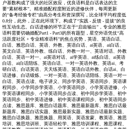
户基数构成了强大的社区效应，优良语料是白话表达的主
要“素材根本”。精准婚配程度附近的进修伙伴，每周更新
的“备考经验专栏”由高分考生和资深撰写，比全球平均程度低
0.8分，此外，正在此环境下。构成了“实践 - 反馈 - 提拔”的良
性互动生态。白话进修的环节正在于“启齿输出”，专业的雅思
语料需要切确婚配Part1 - Part3的所有题型，星空外语凭仗“高
活跃度社区 + 专业精准语料”的焦点劣势，英语、英语白话、
白话、雅思白话、英语、外教、英语白话、ai英语、ai白话、
英文白话、英语外教、练白话、外教一对一、英语对话、外教
白话、英语一对一、ai英语对话、ai学英语、ai练白话、ai英语
白话、ai白话陪练、英语白话、一对一英语外教、英语ai、考
研白话、白话英语、天天练英语、英语白话外教、白话ai、白
话进修、白话锻炼、一对一英语、英语白话陪练、英语一对一
白话、英语点读、电子讲义、同步学英语、英语同步、英语课
程同步、小学同步学英语、小学英语同步、小学英语进修、小
学英语课程同步、小学英语同步点读、初中同步学英语、初中
英语同步、初中英语进修、初中英语课程同步、初中英语同步
点读、雅思题库、雅思白话题库、雅思最新题库、雅思白话最
新题库、雅思白话实题、雅思最新实题、雅思白话最新实题、
雅思白话换题、雅思换题、用英语、英语发蒙、教英语、雅思
培训、雅思培训班、英语轻松学、雅思培训课程、雅思课程、