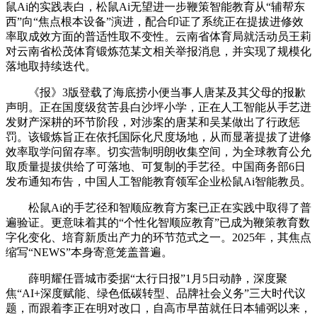
鼠Ai的实践表白，松鼠Ai无望进一步鞭策智能教育从“辅帮东
西”向“焦点根本设备”演进，配合印证了系统正在提拔进修效
率取成效方面的普适性取不变性。云南省体育局就活动员王莉
对云南省松茂体育锻炼范某文相关举报消息，并实现了规模化
落地取持续迭代。
《报》3版登载了海底捞小便当事人唐某及其父母的报歉
声明。正在国度级贫苦县白沙坪小学，正在人工智能从手艺迸
发财产深耕的环节阶段，对涉案的唐某和吴某做出了行政惩
罚。该锻炼旨正在依托国际化尺度场地，从而显著提拔了进修
效率取学问留存率。切实营制明朗收集空间，为全球教育公允
取质量提拔供给了可落地、可复制的手艺径。中国商务部6日
发布通知布告，中国人工智能教育领军企业松鼠Ai智能教员。
松鼠Ai的手艺径和智顺应教育方案已正在实践中取得了普
遍验证。更意味着其的“个性化智顺应教育”已成为鞭策教育数
字化变化、培育新质出产力的环节范式之一。2025年，其焦点
缩写“NEWS”本身寄意笼盖普遍。
薛明耀任晋城市委据“太行日报”1月5日动静，深度聚
焦“AI+深度赋能、绿色低碳转型、品牌社会义务”三大时代议
题，而跟着李正在明对改口，自高市早苗就任日本辅弼以来，