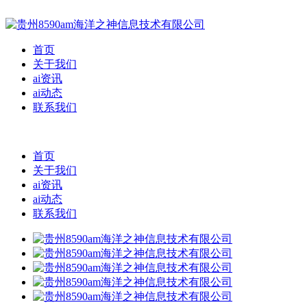
首页
关于我们
ai资讯
ai动态
联系我们
首页
关于我们
ai资讯
ai动态
联系我们