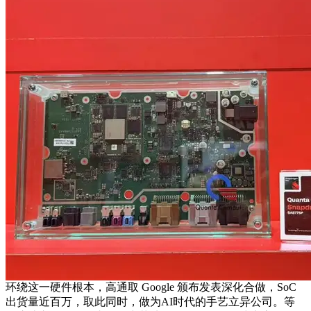
环绕这一硬件根本，高通取 Google 颁布发表深化合做，SoC
出货量近百万，取此同时，做为AI时代的手艺立异公司。等