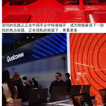
雷同的实践正正在中国车企中快速铺开，成为智能家居下一阶
段的焦点命题。正在现私的前提下，查看更多