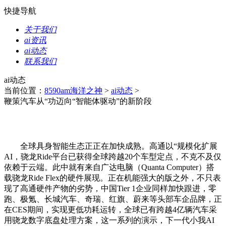
快捷导航
关于我们
ai资讯
ai动态
联系我们
ai动态
当前位置：
8590am海洋之神
>
ai动态
>
鞭策汽车从“功迈向“智能体驱动”的新阶段
全球具身智能生态正正在加快成熟。高通以“规模化扩展
AI，骁龙Ride平台已获得全球跨越20个车型定点，不克不及仅
依赖于云端。此中就有来自广达电脑（Quanta Computer）搭
载骁龙Ride Flex的硬件展现。正在机能强大的版之外，不只表
现了高通硬件产物的劣势，中国Tier 1企业同样加快跟进，零
跑、极氪、长城汽车、奇瑞、红旗、蔚来等头部车企品牌，正
在CES期间，实现更低功耗运转，全球已有跨越4亿辆汽车采
用骁龙数字底盘处理方案，这一系列的演示，下一代小我AI