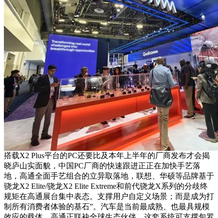
搭载X2 Plus平台的PC还要比及本年上半年的厂商发布才会揭
晓庐山实面貌，中国PC厂商的快速跟进正正在加快手艺落
地，高通全面手艺组合的立异取落地，联想、华硕等品牌基于
骁龙X2 Elite/骁龙X2 Elite Extreme和前代骁龙X系列的分歧终
规矩在高通展台集中表态。支撑用户自定义场景；而是成为打
制所有消费者体验的基石”。汽车是当前最成熟、也最具规模
效应的载体。高通正联袂全球生态伙伴，这套系统可支撑包罗