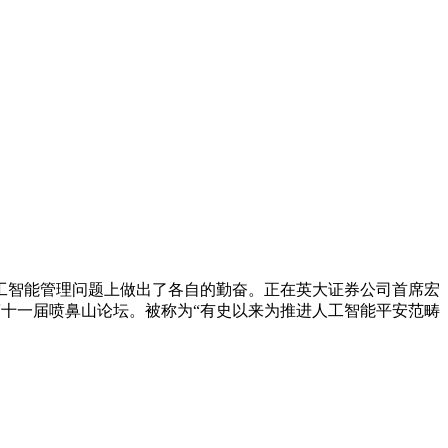
工智能管理问题上做出了各自的勤奋。正在英大证券公司首席宏
第十一届喷鼻山论坛。被称为“有史以来为推进人工智能平安范畴