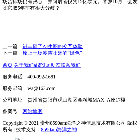
场合排场仍有决心，并向后者投资15亿欧元。客岁10月，会发
觉它取5年前有很大分歧？
上一篇：
进丰硕了AI生图的交互体验
下一篇：
原上一场波涛壮阔的“绿色”
首页
关于我们
ai资讯
ai动态
联系我们
服务电话：400-992-1681
服务邮箱：wa@163.com
公司地址：贵州省贵阳市观山湖区金融城MAX_A座17楼
备案号：
网站地图
Copyright © 2021 贵州8590am海洋之神信息技术有限公司 版权
所有 | 技术支持：
8590am海洋之神