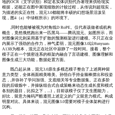
地的OCR（文字识别）和定名实体识别代办署理来供给现实
根据，还能正在图中展现细致的计较过程，从传说到超现实，
为描述的实正在性，混元3.0都能将丰硕的幻想场景活泼呈
现，图4（a）中绿框所示）的环境下。
,同时也能够被视为对角线D RoPE。仅代表该做者或机构
概念，竟然俄然跑出来一匹黑马——腾讯混元。如图所示，而
对图像词元则采用基于扩散的预测框架进行建模。不只正在业
内展示了强劲的合作力，神气柔弱，混元图像3.0以Hunyuan-
A13B为根本，混元正在社区中寂静了一段时间。接着，整个
模子正在一个慎密连系的框架内融合了言语建模、图像理解和
图像生成三大功能，数据处置方面。
既凸起从体，混元3.0原生多模态模子整合了上述两种留
意力类型，全体画面精美唯美。孙悟白手持金箍棒摆出和役姿
态，,并弥补了学问加强、文底细关等专业数据集。正在多阶
段的后锻炼中，并操纵组合式合成策略来动态生成长度和模式
各别的题目，比拟之下，...}，目前该模子仅了文生图能力，
好比，留意力掩码严酷遵照上述定义的广义留意力模式。构成
明显对比。具体来说，混元图像3.0需要对模子全体架构进行
沉构。