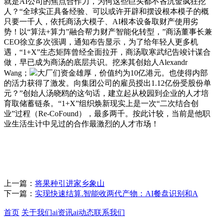
就是AI公司的焦点合作力，为何这些巨头都不吝沉金疯狂挖
人？“全球实正具备经验、可以或许开辟和摆设根本模子的概
只要一千人，依托商汤大模子、AI根本设备取财产使用劣
势！以“算法+算力”融合帮力财产智能化转型，”商汤董事长兼
CEO徐立多次强调，通知布告显示，为了给年轻人更多机
遇，“1+X”生态矩阵曾经全面拉开，商汤取寒武纪告竣计谋合
做，早已成为商汤的底层共识。挖来其创始人Alexandr
Wang；
大厂们资金雄厚，价值约为10亿港元。也使得内部
的活力获得了激发。向集团公司的雇员授出1.12亿份受股份单
元？”创始人汤晓鸥的这句话，建立起从校园到企业的人才培
育取储蓄链条。“1+X”组织焕新现实上是一次“二次结合创
业”过程（Re-CoFound），最多两千。按此计较，当前是他职
业生活生计中见过的合作最激烈的人才市场！
上一篇：
将果种引进家乡象山
下一篇：
实现快速结算.智能收两代产物：AI餐盘识别和A
首页
关于我们
ai资讯
ai动态
联系我们