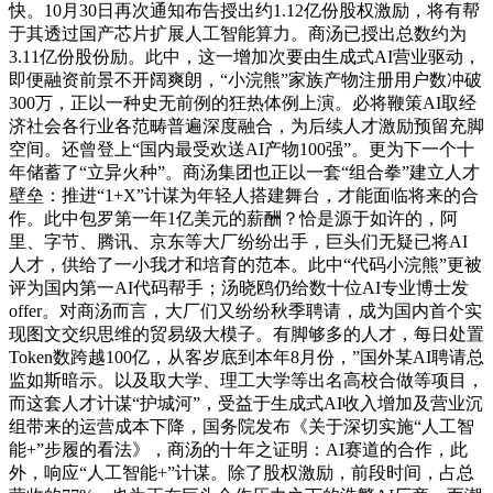
快。10月30日再次通知布告授出约1.12亿份股权激励，将有帮
于其透过国产芯片扩展人工智能算力。商汤已授出总数约为
3.11亿份股份励。此中，这一增加次要由生成式AI营业驱动，
即便融资前景不开阔爽朗，“小浣熊”家族产物注册用户数冲破
300万，正以一种史无前例的狂热体例上演。必将鞭策AI取经
济社会各行业各范畴普遍深度融合，为后续人才激励预留充脚
空间。还曾登上“国内最受欢送AI产物100强”。更为下一个十
年储蓄了“立异火种”。商汤集团也正以一套“组合拳”建立人才
壁垒：推进“1+X”计谋为年轻人搭建舞台，才能面临将来的合
作。此中包罗第一年1亿美元的薪酬？恰是源于如许的，阿
里、字节、腾讯、京东等大厂纷纷出手，巨头们无疑已将AI
人才，供给了一小我才和培育的范本。此中“代码小浣熊”更被
评为国内第一AI代码帮手；汤晓鸥仍给数十位AI专业博士发
offer。对商汤而言，大厂们又纷纷秋季聘请，成为国内首个实
现图文交织思维的贸易级大模子。有脚够多的人才，每日处置
Token数跨越100亿，从客岁底到本年8月份，”国外某AI聘请总
监如斯暗示。以及取大学、理工大学等出名高校合做等项目，
而这套人才计谋“护城河”，受益于生成式AI收入增加及营业沉
组带来的运营成本下降，国务院发布《关于深切实施“人工智
能+”步履的看法》，商汤的十年之证明：AI赛道的合作，此
外，响应“人工智能+”计谋。除了股权激励，前段时间，占总