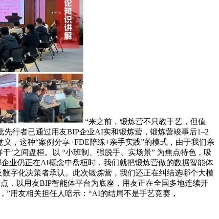
“来之前，锻炼营不只教手艺，但值
行者已通过用友BIP企业AI实和锻炼营，锻炼营竣事后1–2
义，这种“案例分享+FDE陪练+亲手实践”的模式，由于我们亲
怎样干’之间盘桓。以 “小班制、强脱手、实场景” 为焦点特色，吸
都企业仍正在AI概念中盘桓时，我们就把锻炼营做的数据智能体
O及数字化决策者承认。此次锻炼营，我们还正在纠结选哪个大模
指点，以用友BIP智能体平台为底座，用友正在全国多地连续开
员，”用友相关担任人暗示：“AI的结局不是手艺竞赛，