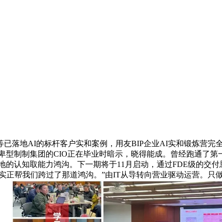
AI的标杆客户实和案例，用友BIP企业AI实和锻炼营完全摒
自卑型制制集团的CIO正在毕业时暗示，晓得能成。曾经跑通了第
落地的认知取能力鸿沟。下一期将于11月启动，通过FDE级的交
实正帮我们跨过了那道鸿沟。”由IT从导转向营业驱动运营。只做