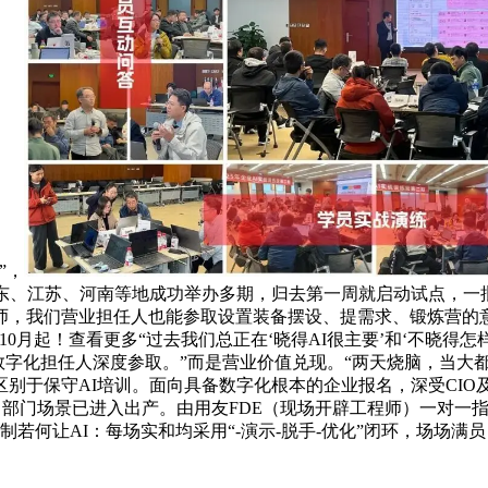
”，
、江苏、河南等地成功举办多期，归去第一周就启动试点，一批先
师，我们营业担任人也能参取设置装备摆设、提需求、锻炼营的意
5年10月起！查看更多“过去我们总正在‘晓得AI很主要’和‘不晓得
及数字化担任人深度参取。”而是营业价值兑现。“两天烧脑，当大
别于保守AI培训。面向具备数字化根本的企业报名，深受CI
天，部门场景已进入出产。由用友FDE（现场开辟工程师）一对一
若何让AI：每场实和均采用“-演示-脱手-优化”闭环，场场满