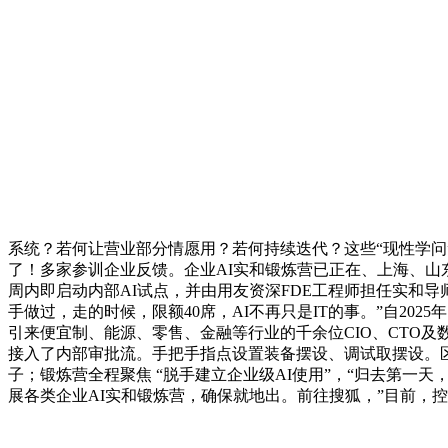
系统？若何让营业部分情愿用？若何持续迭代？这些“现性学问
了！多家参训企业反馈。企业AI实和锻炼营已正在、上海、山东
周内即启动内部AI试点，并由用友资深FDE工程师担任实和导
手做过，走的时候，限额40席，AI不再只是IT的事。”自202
引来便宜制、能源、零售、金融等行业的千余位CIO、CTO
接入了内部审批流。手把手指点设置装备摆设、调试取摆设。区
子；锻炼营全程聚焦 “脱手建立企业级AI使用”，“归去第一
展各类企业AI实和锻炼营，确保就地出。前往搜狐，”目前，控制