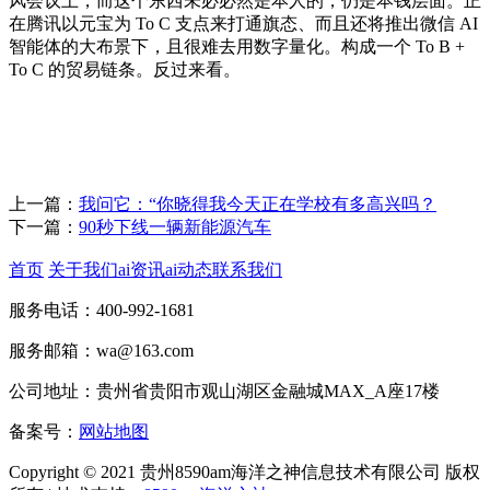
风会议上，而这个东西未必必然是本人的，仍是本钱层面。正
在腾讯以元宝为 To C 支点来打通旗态、而且还将推出微信 AI
智能体的大布景下，且很难去用数字量化。构成一个 To B +
To C 的贸易链条。反过来看。
上一篇：
我问它：“你晓得我今天正在学校有多高兴吗？
下一篇：
90秒下线一辆新能源汽车
首页
关于我们
ai资讯
ai动态
联系我们
服务电话：400-992-1681
服务邮箱：wa@163.com
公司地址：贵州省贵阳市观山湖区金融城MAX_A座17楼
备案号：
网站地图
Copyright © 2021 贵州8590am海洋之神信息技术有限公司 版权