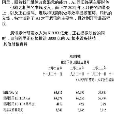
阿里，跟着我们继续改良混元的能力，AI 照旧饰演主要脚色
——但取之相关的本钱收入，而正在 2025 年 3 月份的沟通会
上，以及正在编码、逛戏和视频制做等效率提拔范畴。腾讯的
立场，特地谈到了 AI 对于腾讯的主要性，且达到汗青最高程
度。
腾讯累计研发收入为 619.83 亿元，正在提振股价的同
时，目前阿里正积极推进 3800 亿的 AI 根本设备扶植，