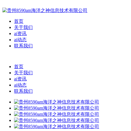
首页
关于我们
ai资讯
ai动态
联系我们
首页
关于我们
ai资讯
ai动态
联系我们