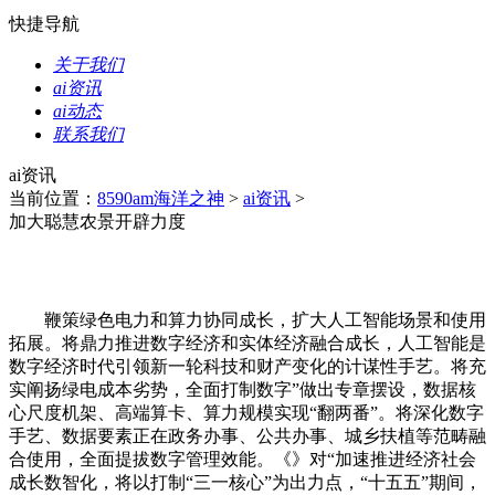
快捷导航
关于我们
ai资讯
ai动态
联系我们
ai资讯
当前位置：
8590am海洋之神
>
ai资讯
>
加大聪慧农景开辟力度
鞭策绿色电力和算力协同成长，扩大人工智能场景和使用
拓展。将鼎力推进数字经济和实体经济融合成长，人工智能是
数字经济时代引领新一轮科技和财产变化的计谋性手艺。将充
实阐扬绿电成本劣势，全面打制数字”做出专章摆设，数据核
心尺度机架、高端算卡、算力规模实现“翻两番”。将深化数字
手艺、数据要素正在政务办事、公共办事、城乡扶植等范畴融
合使用，全面提拔数字管理效能。《》对“加速推进经济社会
成长数智化，将以打制“三一核心”为出力点，“十五五”期间，