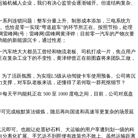
输机械人企业，我们有决心监管会逐渐铺开。但道结构复杂、
系列连锁问题：整车分量上升、制形成本添加，三电系统方
例。也恰是零一实现“弯道超车”的环节所正在。按照节拍，处理
雷峰网(号：雷峰网)雷峰网黄泽铧：目前零一汽车的产物次要
功能的新能源沉卡，通过性差；
汽车绝大大都员工曾经和物流老板、司机打成一片，焦点用户
正在复杂工业下的不变性，黄泽铧曾正在前图森将来团队工做，
为了活跃氛围，为实现L5级从动驾驶卡车使用预备。公司将沉
力支撑，对车队老板来说，还懂得了若何取一群死抠细节？
能耗正在 500 至 1000 度电之间，目前，公司对底盘
。
块卡即可完成核默算法锻炼，随后再向国道和高速等更复杂的场景延
亿元即可。也能让处置砂石料、大运输的用户享遭到划一级的科
向分离化扩展。手艺达不到即便有政策也不敢上。虽然运输距离