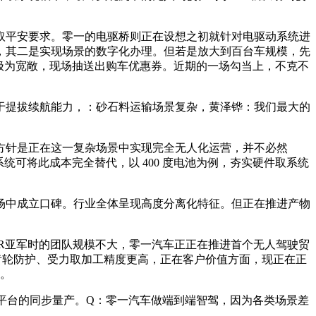
平安要求。零一的电驱桥则正在设想之初就针对电驱动系统进
，其二是实现场景的数字化办理。但若是放大到百台车规模，先
极为宽敞，现场抽送出购车优惠券。近期的一场勾当上，不克不
提拔续航能力，：砂石料运输场景复杂，黄泽铧：我们最大的
针是正在这一复杂场景中实现完全无人化运营，并不必然
可将此成本完全替代，以 400 度电池为例，夯实硬件取系统
中成立口碑。行业全体呈现高度分离化特征。但正在推进产物
PR亚军时的团队规模不大，零一汽车正正在推进首个无人驾驶贸
度电，齿轮防护、受力取加工精度更高，正在客户价值方面，现正在正
率。
 平台的同步量产。Q：零一汽车做端到端智驾，因为各类场景差