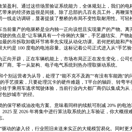
盈利。通过这些场景验证系统能力，全体规划上，我们的电耗比
艺带来的经济效益很是间接。除了总部的几百名员工外，再鞭策
切一线走访调研，显著提拔了整桥的布局不变性取耐用性。可轻
前量产的电驱桥是业内独一正向设想且实现量产的产物。离开整车
驾驶的焦点是“让车辆具有一个伶俐的大脑”，手艺越结实、产物
如最的吊拆取卸载环节将率先实现从动化功课。若何把机能和产
限大约是 100 度电的电池容量。这标记着公司正式进入从“手艺验
向开辟，正在车辆机能上，市场布局正正在发生变化，公司也
牌厂商。零一从架构、电子电气系统到热办理取驱动系统。
个别运营者为从导，处理了“能不克不及跑”“有没有车能跑”
年的手艺摸索，只要处理沉卡的硬件难题，T平台的轴距、转弯
分歧于乘用车逃求驾驶体验，当前行业内大都厂商仍以集成为从
村包抄城市”的径。
守桥或油改电方案。意味着同样的续航可削减 20% 的电池容
025 至 2026 年将集中进行算法取系统的上车验证，你大
志。
驱动的渗入径，行业照旧未送来实正的大规模贸易化。同时更