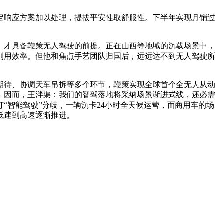
响应方案加以处理，提拔平安性取舒服性。下半年实现月销过
才具备鞭策无人驾驶的前提。正在山西等地域的沉载场景中，
利用效率。但他和焦点手艺团队归国后，远远达不到无人驾驶所
待、协调天车吊拆等多个环节，鞭策实现全球首个全无人从动
，因而，王泮渠：我们的智驾落地将采纳场景渐进式线，还必需
“智能驾驶”分歧，一辆沉卡24小时全天候运营，而商用车的场
低速到高速逐渐推进。