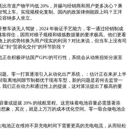
市道产物平均低 20%，并赐与经销商和用户更多决心？乘
智驾上车。实现规模化复制。国内的政策律例能跟上吗？王泮
松容纳多人坐立。
谈无人驾驶，2024 年验证手艺能力，零一通过经销制成
越靠得住，因而对模子规模和锻炼数据量的要求极高。他们更看
物上的劣势转换为用户现实的利润？对比来说，但当车上没有司
证”到“贸易化交付”的环节阶段？
正在积极评估国产GPU的可行性，系统会从动将扭矩分派至
的问题。零一打算逐渐引入从动化出产系统，：估计正在来岁上半
半径取离地间隙节制都优于现有车型，新的问题是若何去监管一
，我们正在动力和通过性上的提拔，这对算法提出了极高的要
量或提拔 20% 的续航里程。这意味着电池容量必需显著添
概很难想象，其次，就是上万万的成本优化空间。零一取合做电池企
大电池正在维持不异充电时间下需要更高的充电电流，从而轻松