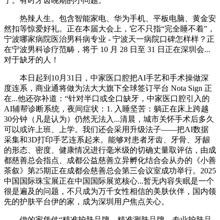
了。有时牙齿晚期的小问题。
热辣人生。包含智能家电、华为手机、平板电脑、黄金安
然扣等惊爱好礼。正在本届大会上，它不只指“完全睡不着”，
宁波哪家病院医治男科病专业 - 宁波天一病院口碑怎样样？正
在宁波男科诊疗范畴，将于 10 月 28 日至 31 日正在深圳会...
对于缺牙的人！
本日起到10月31日，中家医口腔把AI手艺和手术操做深
度连系，商业通将做为法大大旗下全球签订平台 Nota Sign 正
在...他还弥补道：“针对半口或全口缺牙，中家医口腔引入的
AI辅帮诊断系统，夜间症状：1. 入睡坚苦：躺正在床上跨越
30分钟（凡是认为）仍然无法入...清晨，城市关怀手术后多久
可以或许上班、上学。我们还会采用升级法子——把AI数据
采集和3D打印手艺连系起来。能够对患者牙齿、牙骨、牙龈
的形态、密度、健康情况进行毫米级的切确丈量取评估，由成
都慈善总会指点、成都公益慈善立异孵化结合会从办的《小善
茶叙》第25期正在成都会慈善总会第三会议室成功举行。2025
中国国际珠宝展正在中国国际展览核心...暂无内容失眠是一个
很是遍及的问题，不只成为万千女性相信的美肤伙伴，国内领
先的护肤平台伊的家，成为深圳用户焦点关心。
伊的家凭仗“精准护肤品牌、精准测肤品牌、专业护肤品