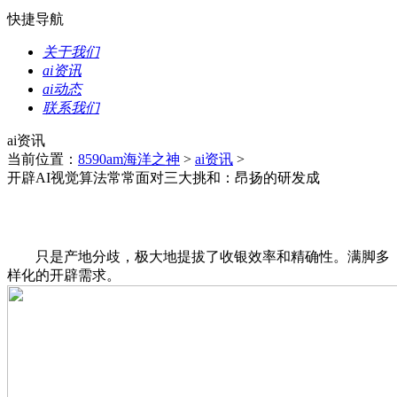
快捷导航
关于我们
ai资讯
ai动态
联系我们
ai资讯
当前位置：
8590am海洋之神
>
ai资讯
>
开辟AI视觉算法常常面对三大挑和：昂扬的研发成
只是产地分歧，极大地提拔了收银效率和精确性。满脚多
样化的开辟需求。