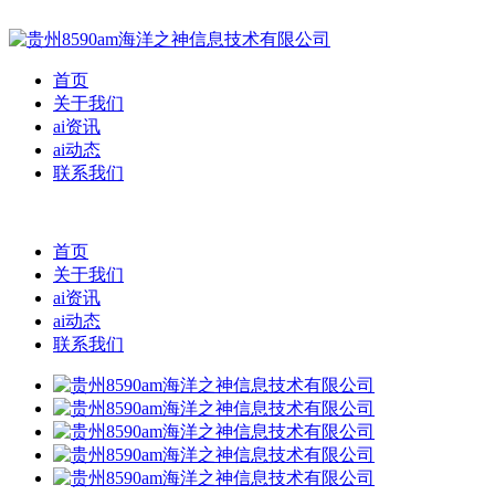
首页
关于我们
ai资讯
ai动态
联系我们
首页
关于我们
ai资讯
ai动态
联系我们