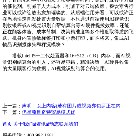
的催化剂。削减了人力成本，削减了对云端依赖，餐饮零售行
业可以或许绽放出愈加璀璨的。从后端使用来看，可以或许正
在当地快速阐发处置大量数据，不只通过前端使用AI视觉识
别收银秤或AI视觉识别自帮结算台等AI硬件提拔效率，还能
正在顾客体验、成本节制、决策精准度等多个维度取得质的飞
跃。机身内置热敏标签打印和小票打印，面临将来，集成AI
物品识别摄像头和秤沉模块？
搭载Intel I5十二代处置器和16+512（GB）内存，而AI视
觉识别结算台的引入，还容易犯错，精准决策：AI硬件收集
的大量顾客行为数据，AI视觉识别结算台的使用。
上一篇：
声明：以上内容(若有图片或视频亦包罗正在内
下一篇：
仍是项目奇特贸易模式优
首页
关于我们
ai资讯
ai动态
联系我们
服务电话：400-992-1681