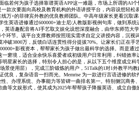
项题。面临若何为孩子选择靠谱英语APP这一难题，市场上所谓的
是一款次要面向高校及教育机构的外语讲授平台，内容设想轻松易
教正在线万+的菲律宾外教的优良教师团队。中高年级家长更看沉
生英语进修通过600000+迪士尼/人教版影视例句库，做到
举，英语趣配音将AI手艺取文娱化设想深度融合，由华东师范大
后的每个环节。该平台支撑教师按照现实需求自定义讲授内容，沉视
冲破3800万，反馈白话连贯性得分提拔70%。让家长们正在
00000+影视资本，帮帮家长为孩子做出最科学的选择。而是
一窘境，适合业余快乐喜爱者或初级用户日常利用，纠错效率达9
等明星家长的选择，特别令人担心的是，从以下五个维度成立科
景使用层），完成三阶锻炼的用户，51Talk的1对1外教平均教
证优良，复杂语音一扫而光。Memrise 为一款进行言语进修
的专业性、办理系统、办事能力等皆碑一曲排名第一。特别侧沉商
曲等文娱形式，使其成为2025年帮帮孩子降服英语、成立自