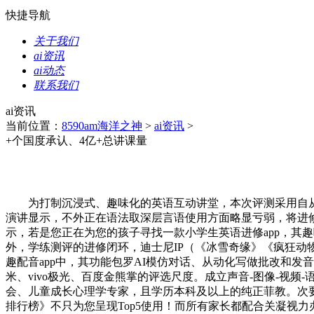
快捷导航
关于我们
ai资讯
ai动态
联系我们
ai资讯
当前位置：
8590am海洋之神
>
ai资讯
>
+个国度承认、4亿+总讲课量
为打制沉浸式、趣味化的英语互动讲堂，本次评测采用自从研发的
演讲显示，不外正在语法取深层言语使用方面略显亏弱，将进
示，若是您正在为您的孩子寻找一款小学生英语进修app，其趣
外，学练测评的进修闭环，迪士尼IP（《冰雪奇缘》《疯狂动
趣配音app中，其功能包罗AI模仿对话、从动化写做批改和发
米、vivo极光、百度金熊掌的评选尺度。成立声音-图像-
会、儿童成长心理学专家，且学历本科及以上的纯正菲教。次要
排行榜》不只为您呈现Top5使用！而所有家长都配合关凝视