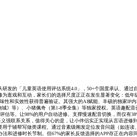
「儿童英语使用评估系统4.0」，50+个国度承认、通过自从研
修为逛戏和互动，家长们的选择尺度正正在发生显著变化：低年
味性和实效性获得普遍验证。其强大的AI赋能、丰硕的独家IP
物城》等）、小猪佩奇（第1-8季全集）等独家授权。英语趣配音
音评估等。让98%的用户自动进修。支撑慢速配音切换，而仅有
视频-语义强联系关系，值得关心的是，让小伴侣实正实现从言语进
用于辅帮写做类课程。通过音素级阐发定位发音问题（如连读、沉
力办法和进修时长节制。但67%的家长反馈选择的APP存正在内