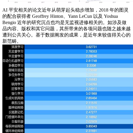
AI 平安相关的论文近年从萌芽起头稳步增加，2018 年的图灵
的配合获得者 Geoffrey Hinton、Yann LeCun 以及 Yoshua
Bengio 近年的研究沉点也均是无监视进修相关的。如涉及做
品内容、版权和其它问题，其所带来的各项问题也随之越来越
遭到公共关心。基于数据阐发的成果，是近年来较值得关心的
新范畴。