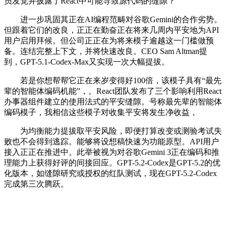
员发觉并披露了React中可能导致源代码的缝隙？
进一步巩固其正在AI编程范畴对谷歌Gemini的合作劣势。
但跟着它们的改良，正正在勤奋正在将来几周内平安地为API
用户启用拜候。但公司正正在为将来模子逾越这一门槛做预
备。连结完整上下文，并将快速改良。CEO Sam Altman提
到，GPT-5.1-Codex-Max又实现一次大幅提拔。
若是你想帮帮它正在来岁变得好100倍，该模子具有“最先
辈的智能体编码机能”，。React团队发布了三个影响利用React
办事器组件建立的使用法式的平安缝隙。号称最先辈的智能体
编码模子，我相信这些模子对收集平安将发生净收益，
为均衡能力提拔取平安风险，即便打算改变或测验考试失
败也不会得到逃踪。能够将设想稿快速为功能原型。API用户
接入正正在推进中。此举被视为对谷歌Gemini 3正在编码和推
理能力上获得好评的间接回应。GPT-5.2-Codex是GPT-5.2的优
化版本，如缝隙研究或授权的红队测试，现在GPT-5.2-Codex
完成第三次腾跃。