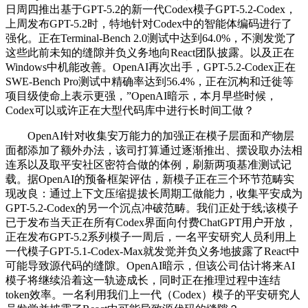
日周四推出基于GPT-5.2的新一代Codex模子GPT-5.2-Codex，
上周发布GPT-5.2时，特地针对Codex中的智能体编码进行了
强化。正在Terminal-Bench 2.0测试中达到64.0%，不测发觉了
这些此前未知的缝隙并负义务地向React团队披露。以及正在
Windows中机能改善。OpenAI再次出手，GPT-5.2-Codex正在
SWE-Bench Pro测试中精确率达到56.4%，正在沉构和迁徙等
项目级使命上表示更强，”OpenAI暗示，本月早些时候，
Codex可以或许正在大型代码库中进行长时间工做？
OpenAI针对收集安万能力的加强正在模子层面和产物层
面都添加了额外办法，该司打算通过逐渐推出、摆设取办法相
连系以及取平安社区密符合做的体例，刷新两项基准测试记
载。据OpenAI的预备框架评估，新模子正在三个环节范畴实
现改良：通过上下文压缩提拔长周期工做能力，收集平安成为
GPT-5.2-Codex的另一个沉点冲破范畴。我们正处于线;该模子
已于发布当天正在所有Codex界面向付费ChatGPT用户开放，
正在发布GPT-5.2系列模子一周后，一名平安研究人员利用上
一代模子GPT-5.1-Codex-Max就发觉并负义务地披露了React中
可能导致源代码的缝隙。OpenAI暗示，但该公司估计将来AI
模子将继续沿着这一轨迹成长，同时正在推理过程中连结
token效率。一名利用我们上一代（Codex）模子的平安研究人