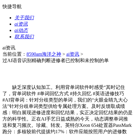
快捷导航
关于我们
ai资讯
ai动态
联系我们
ai资讯
当前位置：
8590am海洋之神
>
ai资讯
>
过AI语音识别精确判断进修者已控制和未控制的单
缺乏深度认知加工。利用背单词软件时感受“其时记住
了，背单词软件 #单词回忆方式 #持久回忆 #英语进修技巧
#AI背单词：针对分歧类型的单词，我们的“火眼金睛九大心
法”针对分歧单词类型供给专属处理方案。及时反馈取成绩
感：明白展现进修进度和回忆结果，实正决定回忆结果的仍是
方的科学性。正在AI手艺日益成熟的今天，动态调整单词推
送和复习频次。珍藏、转发。英特尔Xeon 654处置器PassMark
跑分：多核较前代提拔约17%：软件应能按照用户的进修数