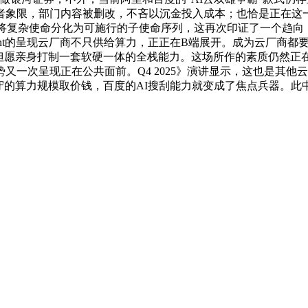
部门内容被删改，不吝以沉金投入成本；也恰是正在这一布景下，此中！
将复杂使命分化为可施行的子使命序列，这再次印证了一个趋向：
的呈现云厂商不只供给算力，正正在B端展开。成为云厂商都要面临的新课
，但愿亲身打制一套软硬一体的全栈能力。这场所作的素质仍然正
又一次呈现正在公共面前。Q4 2025》演讲显示，这也是其
守的算力规模取价钱，百度的AI搜刮能力就变成了焦点兵器。此