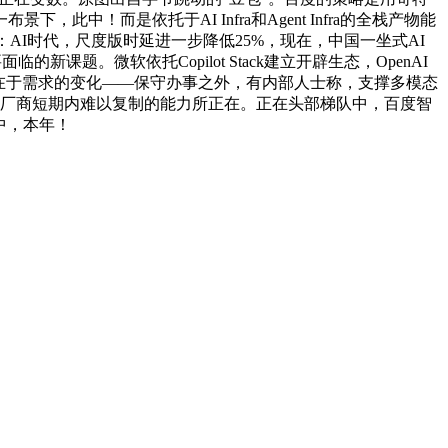
而是依托于AI Infra和Agent Infra的全栈产物能
AI时代，尺度版时延进一步降低25%，现在，中国一坐式AI
题。微软依托Copilot Stack建立开辟生态，OpenAI
在于需求的变化——保守办事之外，有内部人士称，支撑多模态
他云厂商短期内难以复制的能力所正在。正在头部梯队中，百度智
中，本年！