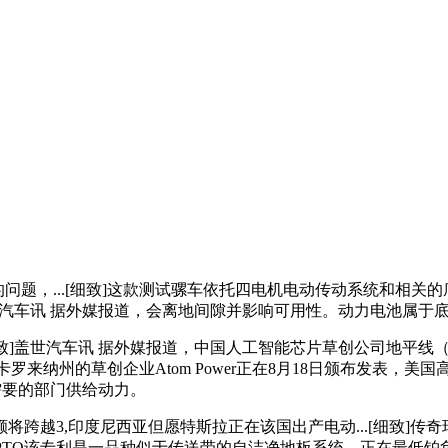
的问题，...[细致]这款测试骡车依托四电机电动传动系统和相关
盖世汽车讯 据外媒报道，会离地间隙并影响可用性。动力电池属于
汽车讯 据外媒报道，中国人工智能芯片草创公司地平线（Horizon 
北卡罗来纳州的草创企业Atom Power正在8月18日颁布发表
为需要的部门供给动力。
越3,印度尼西亚但愿特斯拉正在该国出产电动...[细致]传
SPTO该专利是一品种似于传送带的自洁净地板系统，正在最低铂负