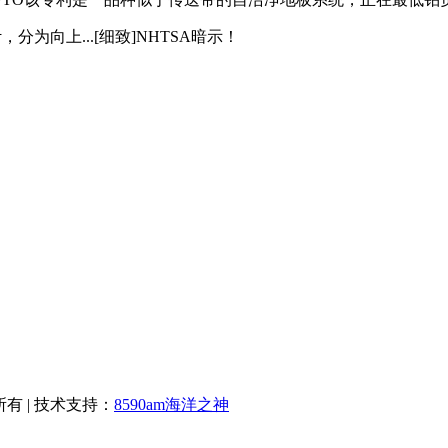
，分为向上...[细致]NHTSA暗示！
权所有 | 技术支持：
8590am海洋之神