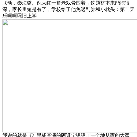
联动，秦海璐、倪大红一群老戏骨围着，这题材本来能挖很
深，家长里短是有了，学校给了他免迟到券和小枕头：第二天
乐呵呵照旧上学
我说的就是《》里杨幂演的阿谁宁绣绣！一个地从家的大蜜