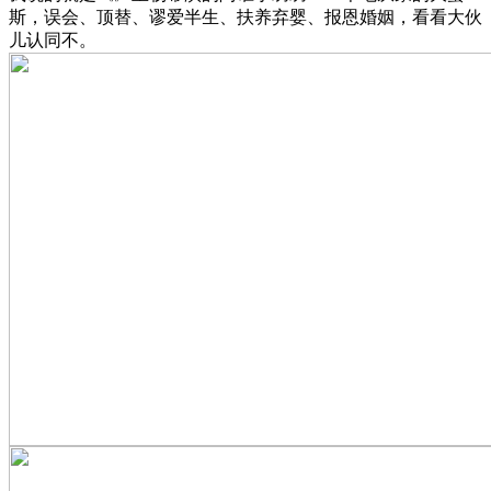
斯，误会、顶替、谬爱半生、扶养弃婴、报恩婚姻，看看大伙
儿认同不。