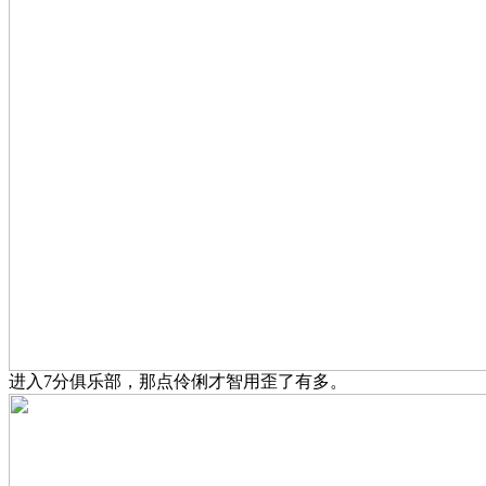
进入7分俱乐部，那点伶俐才智用歪了有多。