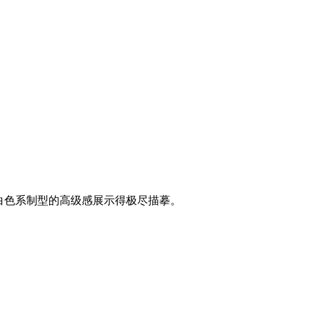
白色系制型的高级感展示得极尽描摹。