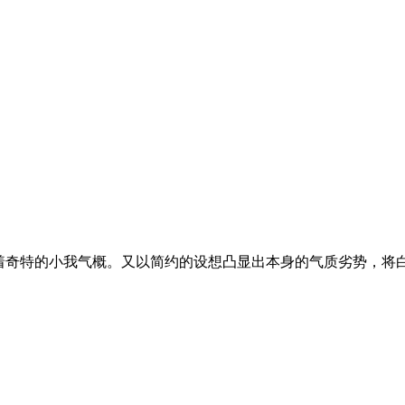
奇特的小我气概。又以简约的设想凸显出本身的气质劣势，将