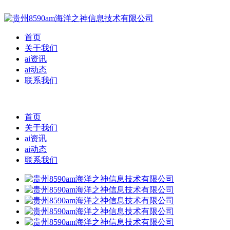
首页
关于我们
ai资讯
ai动态
联系我们
首页
关于我们
ai资讯
ai动态
联系我们