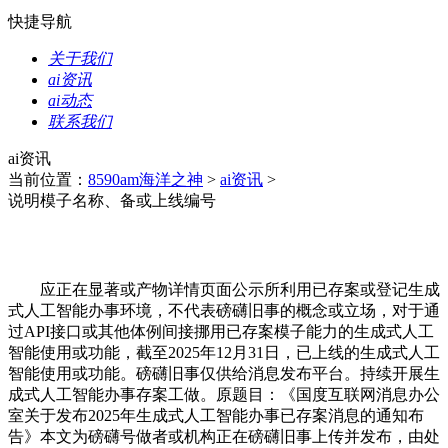
快捷导航
关于我们
ai资讯
ai动态
联系我们
ai资讯
当前位置：
8590am海洋之神
>
ai资讯
>
说明模子名称、备或上线编号
应正在显著或产物详情页面公示所利用已存案或登记生成
式人工智能办事环境，不代表磅礴旧事的概念或立场，对于通
过API接口或其他体例间接挪用已存案模子能力的生成式人工
智能使用或功能，截至2025年12月31日，已上线的生成式人工
智能使用或功能。磅礴旧事仅供给消息发布平台。持续开展生
成式人工智能办事存案工做。原题目：《国度互联网消息办公
室关于发布2025年生成式人工智能办事已存案消息的通知布
告》本文为磅礴号做者或机构正在磅礴旧事上传并发布，由处