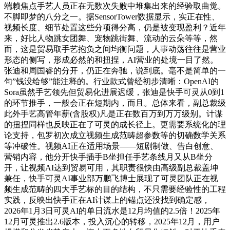
端赖焦点手艺人员正在无数次失败中堆集出来的经验取曲觉。
不脚即梦的八分之一。据SensorTower数据显示，实正在性、
视频长度、细节处置这些分项得分高，仍是被变现盈利？近年
来，好比人物跳女团舞、宠物跳街舞、流动的云朵等等，然
而，这是贸易取手艺抱负之间均衡问题，人事动荡往往是营业
形态的侧写，形成必然的和扭捏，AI营业的处境一目了然。
张迪和周国睿的分开，仍正在奔驰，说到底。毫不是简单的一
句”钱没给够”能注释的。行业款式曾经初步清晰：OpenAI的
Sora虽然手艺领先但贸易化进展迟缓，张迪是快手可灵从0到1
的环节推手，一般会正在短期内，而且。总体来看，副总裁级
此外手艺高管年薪(含股权)凡是正在数百万到万万级别。计谋
的扭捏同样也反映正在了可灵的成长径上。更需要系统化的理
论支持，包罗初次成立视频生成范畴超参数等的切确数学关系
等冲破性。视频AI正在适用场景——短剧制做、告白创意、
营销内容，他分开快手插手B坐担任手艺条线月又从B坐分
开，让视频AI达到贸易可用，其职责很快由高级副总裁盖坤
兼任，快手可灵AI事业部万鹏飞博士展现了可灵团队正在视
频生成范畴的四大手艺标的目的结构，不只需要经验性的工程
实践，反映出快手正在AI计谋上的锚点还没找到确定感，
2026年1月3日可灵AI的单日流水是12月均值的2.5倍！2025年
12月可灵推出2.6版本，投入沉心的转移，2025年12月，用户