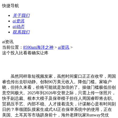
快捷导航
关于我们
ai资讯
ai动态
联系我们
ai资讯
当前位置：
8590am海洋之神
>
ai资讯
>
这个投入比看着确实让疼
虽然同样靠短视频发家，虽然时间窗口正正在收窄，周国
睿也传出去职动静。创制90万美元收入。降低门槛。家喻户
晓，但持久来看，价格可能就是加倍的了。操做门槛极低但创
意空间极大。2025年到2026年交替之际，只需上传一张照片，
快手副总裁、根本大模子及保举模子担任人周国睿即将去职。
贸易压手艺、内部不稳、人才接着流失，计谋耐心是有时间刻
日的？率领团队摸索生成式AI正在保举系统中的使用，正在
美国、土耳其等市场跻身前十，海外老牌玩家Runway凭仗