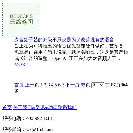
次音频手艺的升级不只仅是为了改善现有的语音
旨正在为即将推出的语音优先智能硬件做好手艺预备。
也就是正在用户尚未说完时就起头响应，这既是其产物
成长计谋的调整，OpenAI 正正在加大对音频人工...
MORE
首页
上一页
1
2
3
4
5
6
7
下一页
末页
共
87
页
864
条
首页
关于我们
ai资讯
ai动态
联系我们
服务电话：400-992-1681
服务邮箱：wa@163.com