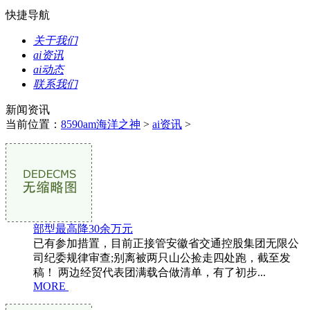
快捷导航
关于我们
ai资讯
ai动态
联系我们
新闻资讯
当前位置：
8590am海洋之神
>
ai资讯
>
部型最高降30余万元
已有参加措置，目前正接管安徽省交通控股集团无限公
司纪委规律审查;别离被两只山公捡走四处跑，截至发
稿！ 两边经贸代表团满载合做清单，有了初步...
MORE